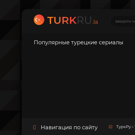
TURK
RU
.la
Популярные турецкие сериалы
Навигация по сайту
ТуркРу
»