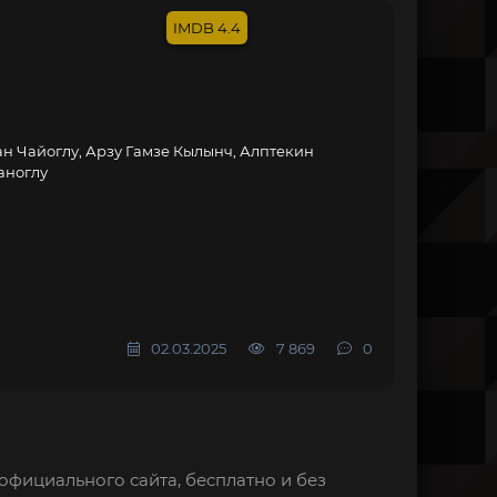
4.4
н Чайоглу, Арзу Гамзе Кылынч, Алптекин
аноглу
02.03.2025
7 869
0
 официального сайта, бесплатно и без