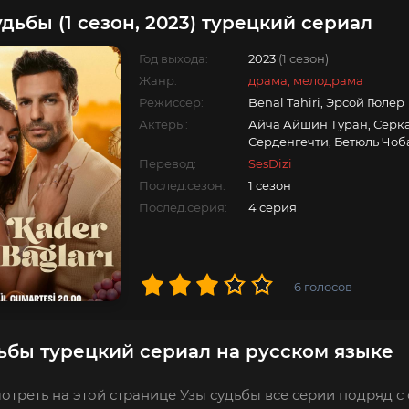
дьбы (1 сезон, 2023) турецкий сериал
Год выхода:
2023
(1 сезон)
Жанр:
драма, мелодрама
Режиссер:
Benal Tahiri, Эрсой Гюлер
Актёры:
Айча Айшин Туран, Серка
Серденгечти, Бетюль Чоб
Перевод:
SesDizi
Послед.сезон:
1 сезон
Послед.серия:
4 серия
6
голосов
ьбы турецкий сериал на русском языке
отреть на этой странице Узы судьбы все серии подряд с