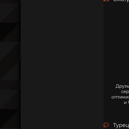
Друзь
сер
оптими
и 
Турец