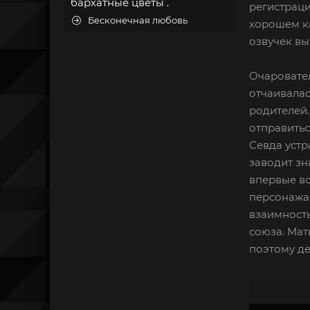
бархатные цветы .
регистраци
Бесконечная любовь
хорошем ка
озвучек вы
Очаровател
отчаивалас
родителей.
отправитьс
Севда устр
заводит з
впервые вс
персонажа,
взаимность
союза. Мат
поэтому де