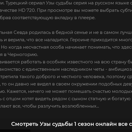
и. Турецкий сериал Узы судьбы серия на русском языке 
честве HD 720. При просмотре вы можете выбрать субт
брав соответствующую вкладку в плеере.
ьная Севда родилась в бедной семье и не в самом лучш
ь и верила, что все наладится. Героине приходится мно
 Но когда несчастная особа начинает понимать, что здес
я в Черногорию.
аивается работать в особняк известного на всю страну 
накомство с единственным наследником четы - амбицио
третила такого доброго и честного человека, поэтому ср
 то он давно не видел в своем окружении подобных деву
ю. Кажется, ничего не может помешать счастью молодых
ь с отцом хотят видеть рядом с сыном статную и богатую 
лают все, чтобы разлучить возлюбленных...
Смотреть Узы судьбы 1 сезон онлайн все 