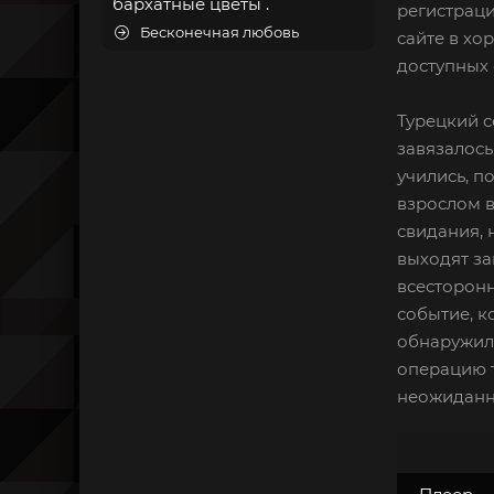
бархатные цветы .
регистраци
Бесконечная любовь
сайте в хо
доступных 
Турецкий с
завязалось
учились, п
взрослом в
свидания, 
выходят за
всесторонн
событие, к
обнаружили
операцию т
неожиданн