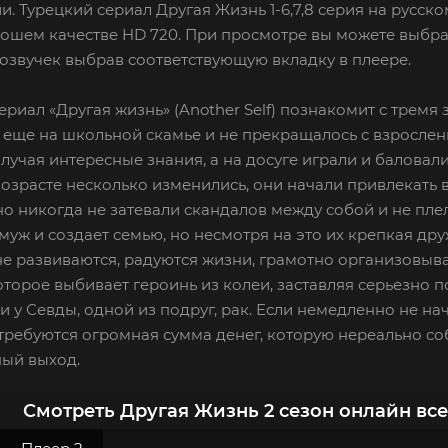
и. Турецкий сериал Другая Жизнь 1-6,7,8 серия на русск
рошем качестве HD 720. При просмотре вы можете выбра
озвучек выбрав соответствующую вкладку в плеере.
ериал «Другая жизнь» (Another Self) познакомит с тре
 еще на школьной скамье и не прекращалось с взрослен
олучая интересные знания, а на досуге играли и балова
озрасте несколько изменились, они начали привлекать
но никогда не затевали скандалов между собой и не пл
муж и создает семью, но несмотря на это их крепкая д
е развиваются, радуются жизни, грамотно организовыв
оторое выбивает героинь из колеи, заставляя серьезно 
 у Севды, одной из подруг, рак. Если немедленно не на
ребуются огромная сумма денег, которую нереально соб
ый выход.
Смотреть Другая Жизнь 2 сезон онлайн вс