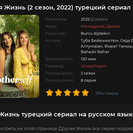
я Жизнь (2 сезон, 2022) турецкий сериал
Год выхода:
2022
(2 сезон)
Жанр:
Мелодрама, Драма
Режиссер:
Burcu Alptekin
Актёры:
Туба Бюйюкюстюн, Седа Б
Алтунорак, Фырат Таныш, 
Bahadir Bahar
Длительность:
120 мин
Перевод:
ViruseProject
Послед.сезон:
2 сезон
Послед.серия:
8 серия
1374
голоса
Жизнь турецкий сериал на русском язык
отреть на этой странице Другая Жизнь все серии подряд