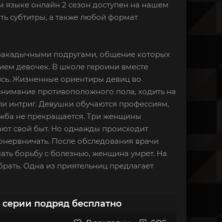
ом языке онлайн 2 сезон доступен на нашем
ть субтитры, а также любой формат
мя закадычными подругами, общение которых
ием девочек. В школе героини вместе
лись. Жизненные ориентиры девиц во
 внимание противоположного пола, ходить на
ели интриг. Девушки обучаются профессиям,
ружба не прекращается. Три женщины
ают свой быт. Но однажды происходит
понервничать. После обследования врачи
чать борьбу с болезнью, женщина умрет. На
рать. Одна из приятельниц предлагает
е серии подряд бесплатно