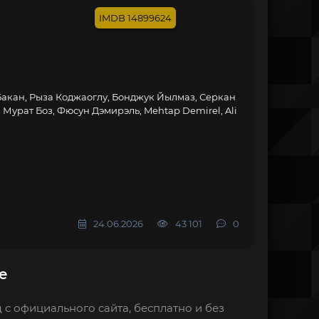
14899624
акан, Рыза Коджаоглу, Бонджук Йылмаз, Серкан
Мурат Боз, Фюсун Дэмирэль, Mehtap Demirel, Ali
24.06.2026
43 101
0
е
 с официального сайта, бесплатно и без