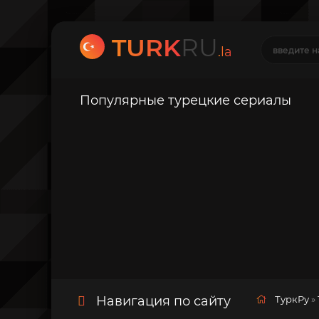
TURK
RU
.la
Популярные турецкие сериалы
Навигация по сайту
ТуркРу
»