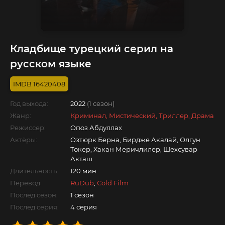
Кладбище турецкий серил на
русском языке
16420408
Год выхода:
2022
(1 сезон)
Жанр:
Криминал, Мистический, Триллер, Драма
Режиссер:
Огюз Абдуллах
Актёры:
Озтюрк Берна, Бирдже Акалай, Олгун
Токер, Хакан Меричлилер, Шехсувар
Акташ
Длительность:
120 мин.
Перевод:
RuDub
,
Cold Film
Послед.сезон:
1 сезон
Послед.серия:
4 серия