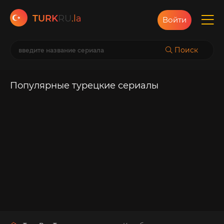
TURK
RU
.la
Войти
Поиск
Популярные турецкие сериалы