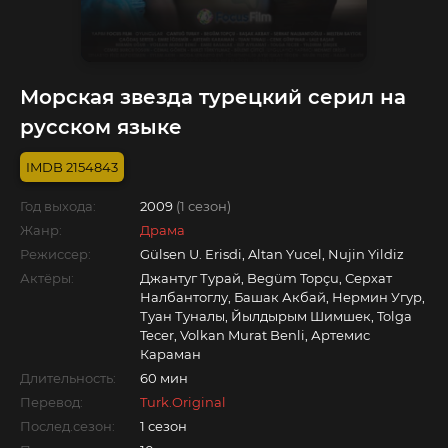
Морская звезда турецкий серил на
русском языке
2154843
Год выхода:
2009
(1 сезон)
Жанр:
Драма
Режиссер:
Gülsen U. Erisdi, Altan Yucel, Nujin Yildiz
Актёры:
Джантуг Турай, Begüm Topçu, Серхат
Налбантоглу, Башак Акбай, Нермин Угур,
Туан Туналы, Йылдырым Шимшек, Tolga
Tecer, Volkan Murat Benli, Артемис
Караман
Длительность:
60 мин
Перевод:
Turk.Original
Послед.сезон:
1 сезон