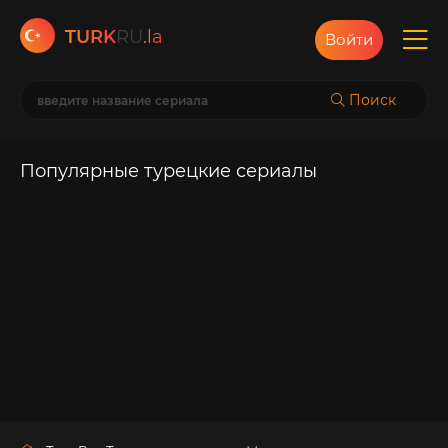
TURK
RU
.la
Войти
Поиск
Популярные турецкие сериалы