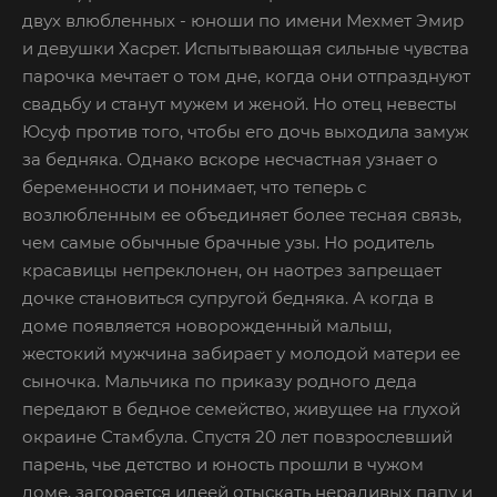
двух влюбленных - юноши по имени Мехмет Эмир
и девушки Хасрет. Испытывающая сильные чувства
парочка мечтает о том дне, когда они отпразднуют
свадьбу и станут мужем и женой. Но отец невесты
Юсуф против того, чтобы его дочь выходила замуж
за бедняка. Однако вскоре несчастная узнает о
беременности и понимает, что теперь с
возлюбленным ее объединяет более тесная связь,
чем самые обычные брачные узы. Но родитель
красавицы непреклонен, он наотрез запрещает
дочке становиться супругой бедняка. А когда в
доме появляется новорожденный малыш,
жестокий мужчина забирает у молодой матери ее
сыночка. Мальчика по приказу родного деда
передают в бедное семейство, живущее на глухой
окраине Стамбула. Спустя 20 лет повзрослевший
парень, чье детство и юность прошли в чужом
доме, загорается идеей отыскать нерадивых папу и