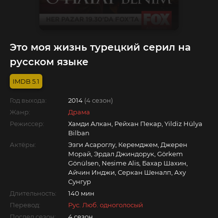
Это моя жизнь турецкий серил на
русском языке
5.1
Год выхода:
2014
(4 сезон)
Жанр:
Драма
Режиссер:
Хамди Алкан, Рейхан Пекар, Yildiz Hülya
Bilban
Актёры:
Эзги Асароглу, Керемджем, Джерен
Морай, Эрдал Джиндорук, Görkem
Gönülsen, Nesime Alis, Бахар Шахин,
Айчин Инджи, Серкан Шеналп, Аху
Сунгур
Длительность:
140 мин
Перевод:
Рус. Люб. одноголосый
Послед.сезон:
4 сезон