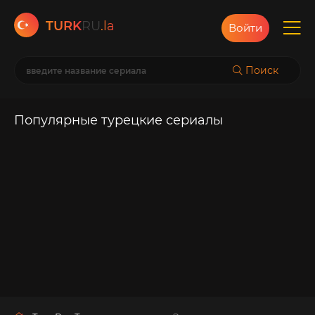
TURK
RU
.la
Войти
Поиск
Популярные турецкие сериалы