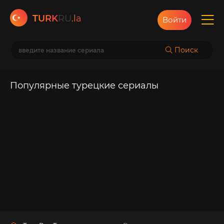
TURK
RU
.la
Войти
Поиск
Популярные турецкие сериалы