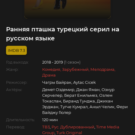
Ранняя пташка турецкий серил на
русском языке
7.3
Год выхода:
2018 - 2019
(1 сезон)
Жанр:
Комедия, Зарубежный, Мелодрама,
Драма
Режиссер:
Чагры Байрак, Aytac Cicek
Актёры:
Демет Оздемир, Джан Яман, Ознур
Серчелер, Берат Енильмез, Озлем
Токаслан, Биранд Тунджа, Джихан
Эрджан, Тугче Кумрал, Аныл Челик, Фери
Байджу Гюлер
Длительность:
120 мин
Перевод:
ТВ3
,
Рус. Дублированный
,
Time Media
Group
,
Turk.Original