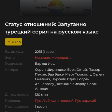
Статус отношений: Запутанно
турецкий серил на русском языке
5.5
Год выхода:
2015
(1 сезон)
Жанр:
Комедия, Мелодрама
Режиссер:
Барыш Йош
Актёры:
Серен Шириндже, Берк Октай, Памир
Пекин, Эда Эдже, Мерт Тюркоглу, Озлем
Очалмаз, Нурсели Идиз, Гюлден
Авшароглу, Дженан Чамюрду, Сезаи
Алтекин
Длительность:
120 мин
Перевод:
Рус. Люб. одноголосый
,
Рус. хардсаб
Послед.сезон:
1 сезон