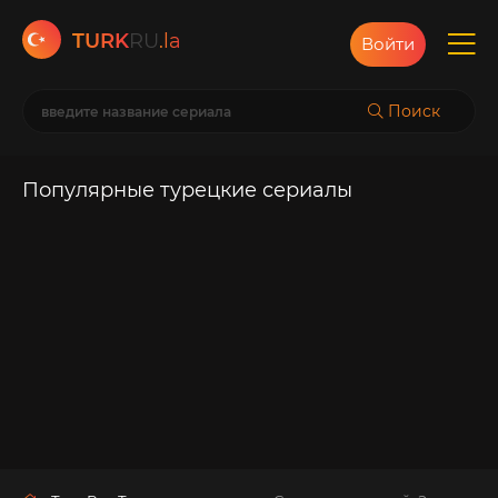
TURK
RU
.la
Войти
Поиск
Популярные турецкие сериалы