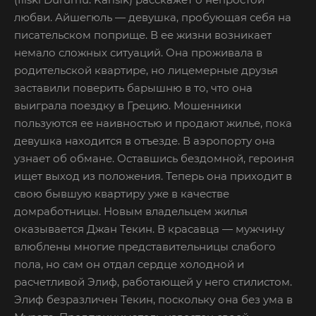
любви. Айшегюль — девушка, пробующая себя на
писательском поприще. В ее жизни возникает
немало сложных ситуаций. Она проживала в
родительской квартире, но лицемерные друзья
заставили поверить барышню в то, что она
выиграла поездку в Грецию. Мошенники
пользуются ее наивностью и продают жилье, пока
девушка находится в отъезде. В аэропорту она
узнает об обмане. Оставшись бездомной, героиня
ищет выход из положения. Теперь она приходит в
свою бывшую квартиру уже в качестве
домработницы. Новым владельцем жилья
оказывается Джан Текин. В красавца — мужчину
влюблены многие представительницы слабого
пола, но сам он отдал сердце холодной и
расчетливой Элиф, работающей у него стилистом.
Элиф безразличен Текин, поскольку она без ума в