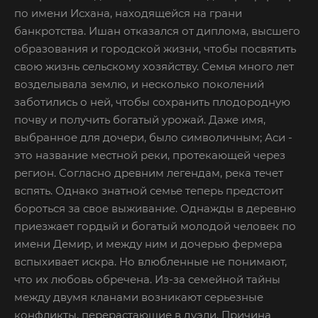
по имени Исхана, находящейся на грани
банкротства. Ишан отказался от диплома, высшего
образования и городской жизни, чтобы посвятить
свою жизнь сельскому хозяйству. Семья много лет
возделывала землю, и несколько поколений
заботились о ней, чтобы сохранить плодородную
почву и получить богатый урожай. Даже имя,
выбранное для дочери, было символичным; Аси -
это название местной реки, протекающей через
регион. Согласно древним легендам, река течет
вспять. Однако знатной семье теперь предстоит
бороться за свое выживание. Однажды в деревню
приезжает гордый и богатый молодой человек по
имени Демир, и между ним и дочерью фермера
вспыхивает искра. Но влюбленные не понимают,
что их любовь обречена. Из-за семейной тайны
между двумя кланами возникают серьезные
конфликты, перерастающие в дуэли. Причина