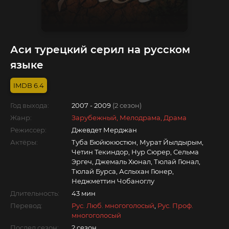
Аси турецкий серил на русском
языке
6.4
Год выхода:
2007 - 2009
(2 сезон)
Жанр:
Зарубежный, Мелодрама, Драма
Режиссер:
Джевдет Мерджан
Актёры:
Туба Бюйюкюстюн, Мурат Йылдырым,
Четин Текиндор, Нур Сюрер, Сельма
Эргеч, Джемаль Хюнал, Тюлай Гюнал,
Тюлай Бурса, Аслыхан Гюнер,
Неджметтин Чобаноглу
Длительность:
43 мин
Перевод:
Рус. Люб. многоголосый
,
Рус. Проф.
многоголосый
Послед.сезон:
2 сезон