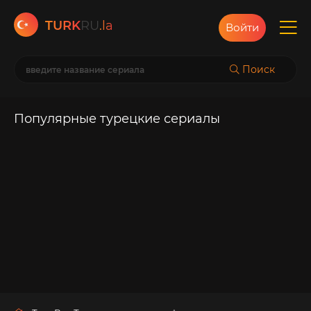
TURK
RU
.la
Войти
Поиск
Популярные турецкие сериалы