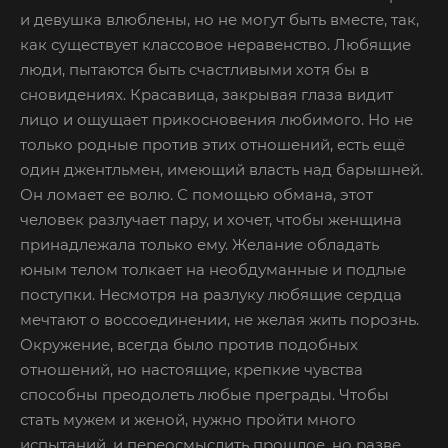
и девушка влюблены, но не могут быть вместе, так,
как существует классовое неравенство. Любящие
люди, пытаются быть счастливыми хотя бы в
сновидениях. Красавица, закрывая глаза видит
лицо и ощущает прикосновения любимого. Но не
только родные против этих отношений, есть ещё
один джентльмен, имеющий власть над барышней.
Он ломает ее волю. С помощью обмана, этот
человек разлучает пару, и хочет, чтобы женщина
принадлежала только ему. Желание обладать
юным телом толкает на необдуманные и подлые
поступки. Несмотря на разлуку любящие сердца
мечтают о воссоединении, не желая жить порознь.
Окружение, всегда было против подобных
отношений, но настоящие, крепкие чувства
способны преодолеть любые преграды. Чтобы
стать мужем и женой, нужно пройти много
испытаний, и переосмыслить прошлое, но разве