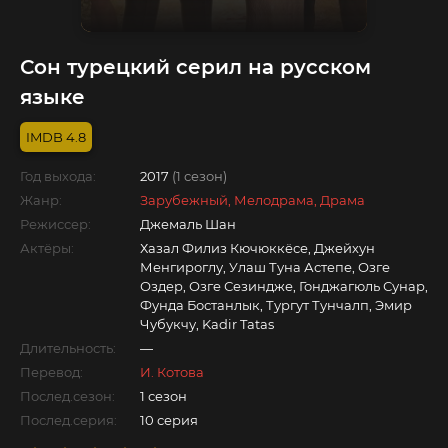
Сон турецкий серил на русском
языке
4.8
Год выхода:
2017
(1 сезон)
Жанр:
Зарубежный, Мелодрама, Драма
Режиссер:
Джемаль Шан
Актёры:
Хазал Филиз Кючюккёсе, Джейхун
Менгироглу, Улаш Туна Астепе, Озге
Оздер, Озге Сезиндже, Гонджагюль Сунар,
Фунда Бостанлык, Тургут Тунчалп, Эмир
Чубукчу, Kadir Tatas
Длительность:
—
Перевод:
И. Котова
Послед.сезон:
1 сезон
Послед.серия:
10 серия