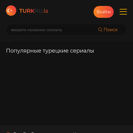
TURK
RU
.la
Войти
Поиск
Популярные турецкие сериалы