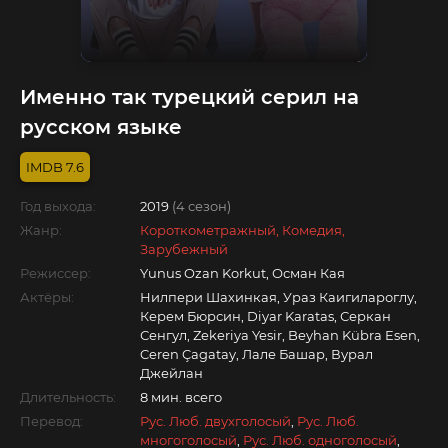
Именно так турецкий серил на
русском языке
7.6
Год выхода:
2019
(4 сезон)
Жанр:
Короткометражный, Комедия,
Зарубежный
Режиссер:
Yunus Ozan Korkut, Осман Кая
Актёры:
Нилпери Шахинкая, Ураз Каигилароглу,
Керем Бюрсин, Diyar Karatas, Серкан
Сенгул, Zekeriya Yesir, Beyhan Kübra Esen,
Ceren Çagatay, Лале Башар, Вурал
Джейлан
Длительность:
8 мин. всего
Перевод:
Рус. Люб. двухголосый
,
Рус. Люб.
многоголосый
,
Рус. Люб. одноголосый
,