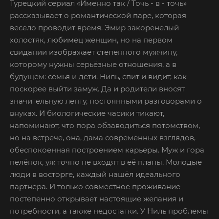
Турецкий сериал «Именно так / Точь - в - точь»
рассказывает о романтической паре, которая
весело проводит время. Эмир закоренелый
холостяк, любимец женщин, но на первом
свидании изображает степенного мужчину,
которому нужны серьёзные отношения, а в
будущем: семья и дети. Ниль, спит и видит, как
поскорее выйти замуж. Да и родители вносят
значительную лепту, постоянными разговорами о
внуках. И биологические часики тикают,
напоминают, что пора обзаводиться потомством,
но на встрече, она, дама современных взглядов,
обеспокоенная построением карьеры. Муж и гора
пелёнок, уж точно не входят в её планы. Молодые
люди в восторге, каждый нашёл идеального
партнёра. И только совместное проживание
постепенно открывает настоящие желания и
потребности, а также недостатки. У Ниль проблемы