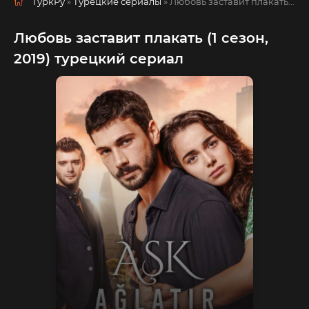
ТуркРу
»
Турецкие сериалы
» Любовь заставит плакать
русс
Любовь заставит плакать (1 сезон,
2019) турецкий сериал