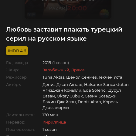
Любовь заставит плакать турецкий
серил на русском языке
4.6
Год выхода:
2019
(1 сезон)
Жанр:
Зарубежный, Драма
Режиссер:
Tuna Aktas, Шенол Сёнмез, Гёкчен Уста
Актёры:
Дениз Джан Акташ, Hafsanur Sancaktutan,
Ягизджан Коньяли, Eda Sölenci, Дурул
Базан, Oktay Çubuk, Сезин Бозаджи,
Лачин Джейлан, Deniz Altan, Корель
Джезавирли
Длительность:
120 мин
Перевод:
Кириллица
Послед.сезон:
1 сезон