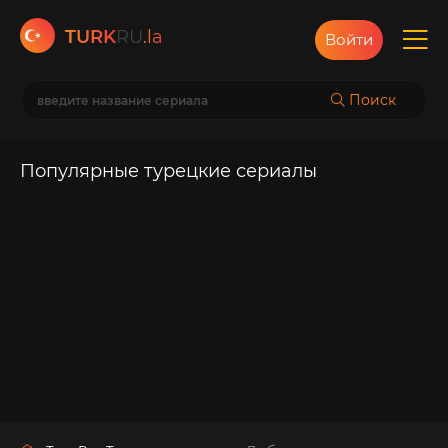
TURK
RU
.la
Войти
Поиск
Популярные турецкие сериалы