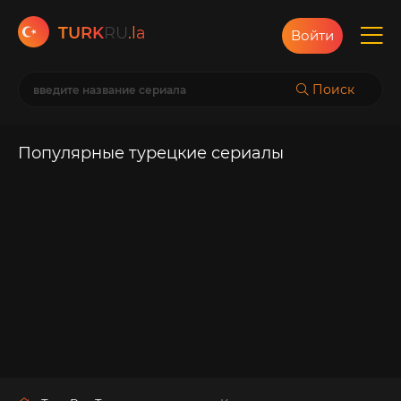
TURK
RU
.la
Войти
Поиск
Популярные турецкие сериалы