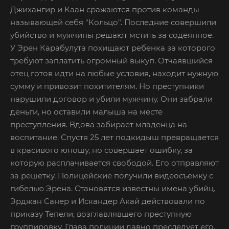
Джихангир и Каан сражаются против команды
называющей себя "Кольцо". Последние совершили
убийство и мужчины решают мстить за содеянное.
У Эрен Карабулута похищают ребенка за которого
требуют заплатить огромный выкуп. Отчаявшийся
отец готов идти на любые условия, находит нужную
сумму и привозит похитителям. Но преступники
нарушили договор и убили мужчину. Они забрали
деньги, но оставили малыша на месте
преступления. Вдова забирает младенца на
воспитание. Спустя 25 лет подкидыш превращается
в красивого юношу, но совершает ошибку, за
которую расплачивается свободой. Его отправляют
за решетку. Полицейские получили видеосъемку с
гибелью Эрена. Становятся известны имена убийц.
Эрджан Санер и Искандер Акай действовали по
приказу Тепели, возглавлявшего преступную
группировку. Глава полиции давно преследует его,