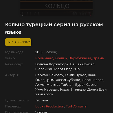
Кольцо турецкий серил на русском
языке
9471962
Год выхода:
2019
(1 сезон)
Жанр:
Криминал, Боевик, Зарубежный, Драма
Режиссер:
Волкан Коджатюрк, Башак Сойсал,
Сюлейман Мерт Оздемир
Актёры:
Серкан Чайоглу, Ханде Эрчел, Каан
Йылдырым, Хазал Субаши, Назан Кесал,
Ахмет Мюмтаз Тайлан, Бурак Серген,
Умут Карадаг, Эрдал Йильдиз, Дениз Шен
Хамзаоглу
Длительность:
120 мин
Перевод:
Lucky Production
,
Turk.Original
Послед.сезон:
1 сезон