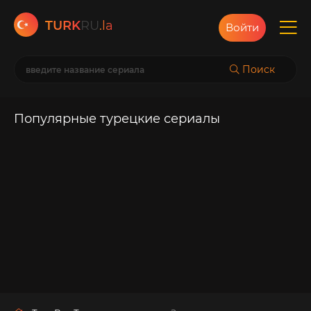
TURK
RU
.la
Войти
Поиск
Популярные турецкие сериалы