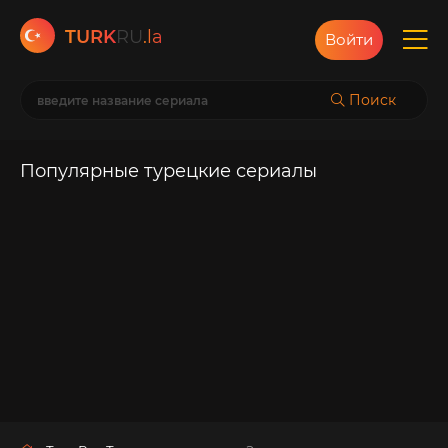
TURK
RU
.la
Войти
Поиск
Популярные турецкие сериалы