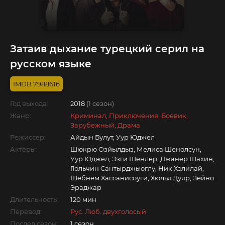
Затаив дыхание турецкий серил на
русском языке
7988616
Год выхода:
2018
(1 сезон)
Жанр:
Криминал, Приключения, Боевик,
Зарубежный, Драма
Режиссер:
Айдын Булут, Уур Юджел
Актёры:
Шюкрю Озйылдыз, Мелиса Шенолсун,
Уур Юджел, Эзги Шенлер, Джанер Шахин,
Гюльчин Сантырджыоглу, Ник Хэлилай,
Шебнем Хассанисоуги, Хюлья Дуяр, Зейно
Эраджар
Длительность:
120 мин
Перевод:
Рус. Люб. двухголосый
Послед.сезон:
1 сезон