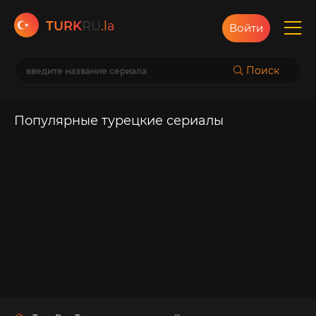
TURK
RU
.la
Войти
Поиск
Популярные турецкие сериалы