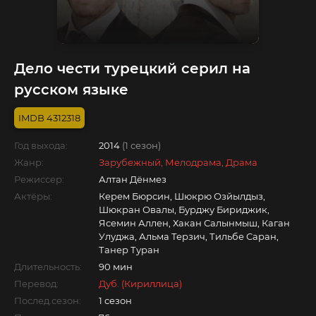
Дело чести турецкий серил на
русском языке
4312318
Год выхода:
2014
(1 сезон)
Жанр:
Зарубежный, Мелодрама, Драма
Режиссер:
Алтан Дёнмез
Актёры:
Керем Бюрсин, Шюкрю Озйылдыз,
Шюкран Овалы, Бурджу Бириджик,
Ясемин Аллен, Хакан Салынмыш, Каган
Улуджа, Альма Терзич, Тильбе Саран,
Танер Туран
Длительность:
90 мин
Перевод:
Дуб. (Кириллица)
Послед.сезон:
1 сезон