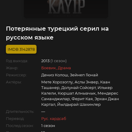
Потерянные турецкий серил на
русском языке
3142878
Год выхода:
2013
(1 сезон)
Жанр:
Боевик, Драма
Режиссер:
Дениз Колош, Зейнеп Гюнай
Актёры:
Мете Хорозоглу, Аслы Энвер, Каан
Ташанер, Долунай Сойсерт, Илькер
Калели, Кюршат Алныачык, Мендерес
Саманджилар, Ферит Кая, Эрхан Джан
Картал, Йылдырай Шахинлер
Длительность:
—
Перевод:
Рус. хардсаб
Послед.сезон:
1 сезон