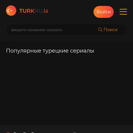
TURK
RU
.la
Войти
Поиск
Популярные турецкие сериалы