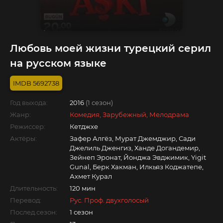
Любовь моей жизни турецкий серил
на русском языке
5692738
Год выхода:
2016
(1 сезон)
Жанр:
Комедия, Зарубежный, Мелодрама
Режиссер:
Кетджхе
Актёры:
Зафер Алгёз, Мурат Джемджир, Сади
Джелиль Дженгиз, Ханде Догандемир,
Зейнеп Эронат, Йонджа Эвджимик, Yigit
Gunal, Берк Хакман, Илкьяз Коджатепе,
Ахмет Курал
Длительность:
120 мин
Перевод:
Рус. Проф. двухголосый
Послед.сезон:
1 сезон