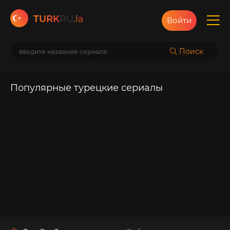
TURK
RU
.la
Войти
Поиск
Популярные турецкие сериалы