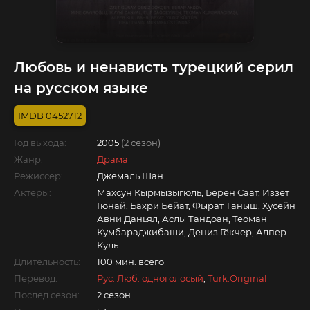
Любовь и ненависть турецкий серил
на русском языке
0452712
Год выхода:
2005
(2 сезон)
Жанр:
Драма
Режиссер:
Джемаль Шан
Актёры:
Махсун Кырмызыгюль, Берен Саат, Иззет
Гюнай, Бахри Бейат, Фырат Таныш, Хусейн
Авни Даньял, Аслы Тандоан, Теоман
Кумбараджибаши, Дениз Гёкчер, Алпер
Куль
Длительность:
100 мин. всего
Перевод:
Рус. Люб. одноголосый
,
Turk.Original
Послед.сезон:
2 сезон