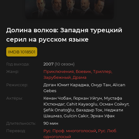
Долина волков: Западня турецкий
серил на русском языке
1018501
Год выхода:
2007
(10 сезон)
Жанр:
Приключения, Боевик, Триллер,
Зарубежный, Драма
Режиссер:
Доган Юмит Караджа, Онур Тан, Alican
Gebes
Актёры:
Кенан Чобан, Гюркан Уйгун, Мустафа
Юстюндаг, Cahit Kayaoglu, Осман Сойкут,
Şefik Onatoğlu, Бахадыр Ток, Неджати
Шашмаз, Gulcin Cakir, Эрхан Уфак
Длительность:
90 мин
Перевод:
Рус. Проф. многоголосый
,
Рус. Люб.
одноголосый