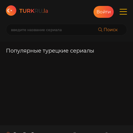
TURK
RU
.la
Войти
Поиск
Популярные турецкие сериалы