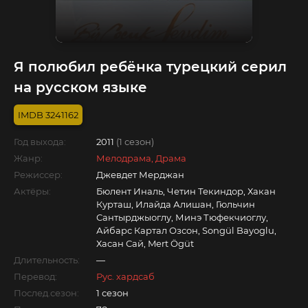
Я полюбил ребёнка турецкий серил
на русском языке
3241162
Год выхода:
2011
(1 сезон)
Жанр:
Мелодрама, Драма
Режиссер:
Джевдет Мерджан
Актёры:
Бюлент Иналь, Четин Текиндор, Хакан
Курташ, Илайда Алишан, Гюльчин
Сантырджыоглу, Минэ Тюфекчиоглу,
Айбарс Картал Озсон, Songül Bayoglu,
Хасан Сай, Mert Ögüt
Длительность:
—
Перевод:
Рус. хардсаб
Послед.сезон:
1 сезон