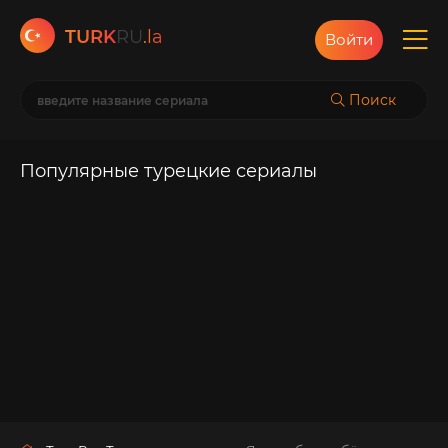
TURK
RU
.la
Войти
Поиск
Популярные турецкие сериалы