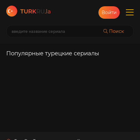
TURK
RU
.la
Войти
Поиск
Популярные турецкие сериалы