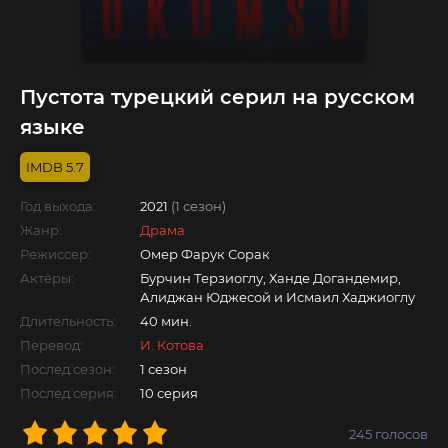
Пустота турецкий серил на русском
языке
5.7
Год выхода:
2021
(1 сезон)
Жанр:
Драма
Режиссер:
Омер Фарук Сорак
Актёры:
Бурчин Терзиоглу, Ханде Догандемир,
Алиджан Юджесой и Исмаил Хаджиоглу
Длительность:
40 мин.
Перевод:
И. Котова
Послед.сезон:
1 сезон
Послед.серия:
10 серия
245
голосов