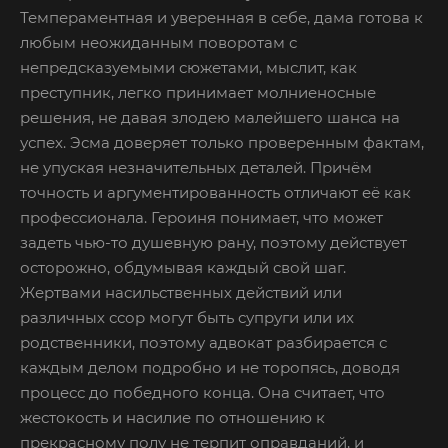
Темпераментная и уверенная в себе, дама готова к
любым неожиданным поворотам с
непредсказуемыми сюжетами, мыслит, как
преступник, легко принимает молниеносные
решения, не давая злодею малейшего шанса на
успех. Эсма доверяет только проверенным фактам,
не упуская незначительных деталей. Причём
точность и аргументированность отличают её как
профессионала. Героиня понимает, что может
задеть чью-то душевную рану, поэтому действует
осторожно, обдумывая каждый свой шаг.
Жертвами насильственных действий или
различных ссор могут быть супруги или их
родственники, поэтому адвокат разбирается с
каждым делом подробно и не торопясь, доводя
процесс до победного конца. Она считает, что
жестокость и насилие по отношению к
прекрасному полу не терпит оправданий, и