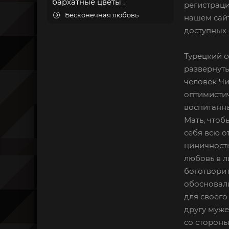
бархатные цветы .
регистраци
Бесконечная любовь
нашем сайт
доступных 
Турецкий с
развернуть
человек Чи
оптимистич
воспитанна
Мать, чтоб
себя всю о
циничность
любовь в л
боготворит
обосновали
для своего
другу муже
со сторон