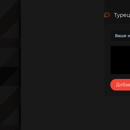
Турец
Добав