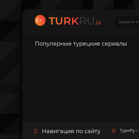
TURK
RU
.la
Популярные турецкие сериалы
Навигация по сайту
ТуркРу
»