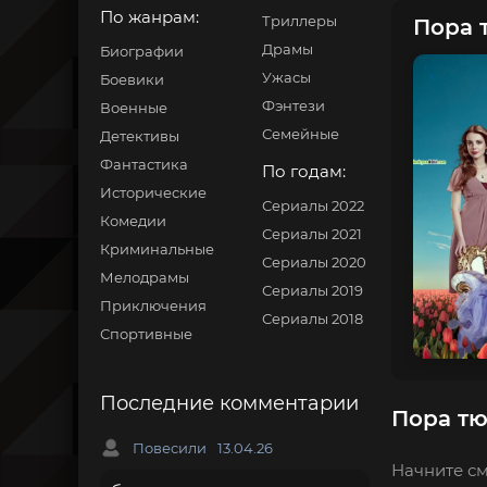
По жанрам:
Триллеры
Пора 
Драмы
Биографии
Ужасы
Боевики
Фэнтези
Военные
Семейные
Детективы
Фантастика
По годам:
Исторические
Сериалы 2022
Комедии
Сериалы 2021
Криминальные
Сериалы 2020
Мелодрамы
Сериалы 2019
Приключения
Сериалы 2018
Спортивные
Последние комментарии
Пора тю
Повесили
13.04.26
Начните см