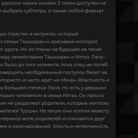
а русском языке онлайн 2 сезон доступен на
 выбрать субтитры, а также любой формат
их страстях и интригах, которые
 из семьи Ташкыран и красивый молодой
г друга. Но их планы на будущее не такие
ежду семействами Ташкыран и Илгаз. Лалэ -
к было до того момента, пока отец не погиб.
 совершить необдуманный поступок берет на
апористо и часто идет на обман. Властность и
в большей степени Лалэ. Но есть у девушки
лодым человеком в семье Илгаз. Он просто
ния не разделяют родители, которые неплохо
жителей Турции. Не такую они хотели невесту
перекор воле родителей и становятся друг
лем и разочарований. Злость и нетерпимость