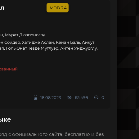
ал
3.4
ун, Мурат Дюзгюноглу
н Сойдер, Хатидже Аслан, Кенан Баль, Айкут
, Гюль Онат, Гёзде Мутлуэр, Айтен Унджуоглу,
рованный
18.08.2023
65 499
0
ыке
яд с официального сайта, бесплатно и без