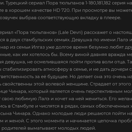
и. Турецкий сериал Пора тюльпанов 1-180,181,182 серия н
е в хорошем качестве HD 720. При просмотре вы можете
озвучек выбрав соответствующую вкладку в плеере.
ериал «Пора тюльпанов» (Lale Devri) расскажет о настоящ
ся в двух стамбульских семьях. Девушка по имени Лалэ
нар из семьи Илгаз уже долгое время безумно любят дру
ные, как им хотелось бы. Всему виной давняя вражда м
я девушка, не осмелившаяся пойти против воли отца. Та
ы стабилизировать атмосферу в семье, и не дать дочери
тветственность за её будущее. Но делает она это очень н
 свойственны этой волевой женщине. Страдает от этого 
ице Чинара, который является очень перспективным мо
 свою любимую Лалэ и хочет на ней жениться. Его жела
сь в Стамбуле и числятся в рядах, самых обеспеченных 
 сына Чинара. Однако молодые люди решаются пойти на
м и женой. С этого момента и начинается цепочка проб
ы родителей выматывают молодых людей.