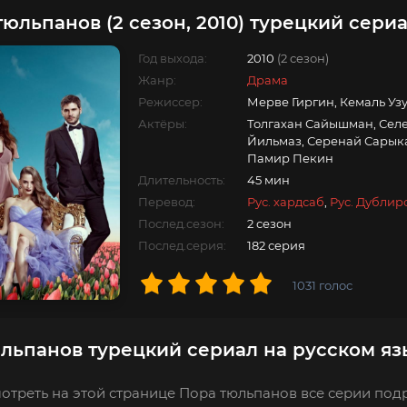
тюльпанов (2 сезон, 2010) турецкий сери
Год выхода:
2010
(2 сезон)
Жанр:
Драма
Режиссер:
Мерве Гиргин, Кемаль Уз
Актёры:
Толгахан Сайышман, Селе
Йильмаз, Серенай Сарыкая
Памир Пекин
Длительность:
45 мин
Перевод:
Рус. хардсаб
,
Рус. Дубли
Послед.сезон:
2 сезон
Послед.серия:
182 серия
1031
голос
льпанов турецкий сериал на русском яз
отреть на этой странице Пора тюльпанов все серии подр