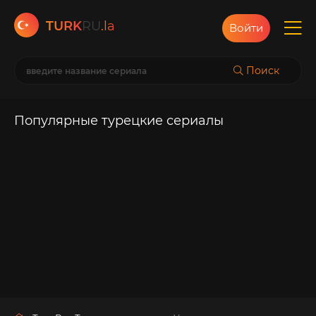
TURK
RU
.la
Войти
Поиск
Популярные турецкие сериалы