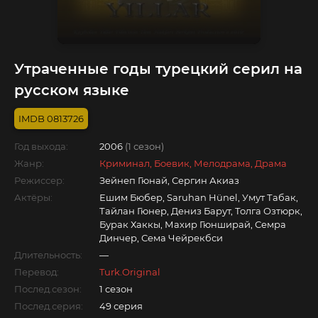
Утраченные годы турецкий серил на
русском языке
0813726
Год выхода:
2006
(1 сезон)
Жанр:
Криминал, Боевик, Мелодрама, Драма
Режиссер:
Зейнеп Гюнай, Сергин Акиаз
Актёры:
Ешим Бюбер, Saruhan Hünel, Умут Табак,
Тайлан Гюнер, Дениз Барут, Толга Озтюрк,
Бурак Хаккы, Махир Гюнширай, Семра
Динчер, Сема Чейрекбси
Длительность:
—
Перевод:
Turk.Original
Послед.сезон:
1 сезон
Послед.серия:
49 серия