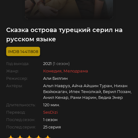
Сказка острова турецкий серил на
русском языке
14411808
Год выхода:
2021
(1 сезон)
Жанр:
Комедия, Мелодрама
Режиссер:
Али Билгин
Актёры:
Альп Навруз, Айча Айшин Туран, Нихан
Бюйюкагач, Ипек Тенолкай, Берил Позам,
Анил Кенар, Рами Нарин, Бедиа Энер
Длительность:
120 мин.
Перевод:
SesDizi
Послед.сезон:
1 сезон
Послед.серия:
25 серия