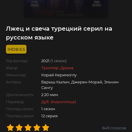
Лжец и свеча турецкий серил на
русском языке
6.5
Год выхода:
2021
(1 сезон)
Жанр:
Триллер, Драма
Режиссер:
Корай Керимоглу
Актёры:
Барыш Кылыч, Джерен Морай, Эльчин
Сангу
Длительность:
2:20 мин.
Перевод:
Дуб. (Кириллица)
Послед.сезон:
1 сезон
Послед.серия:
12 серия
649
голосов