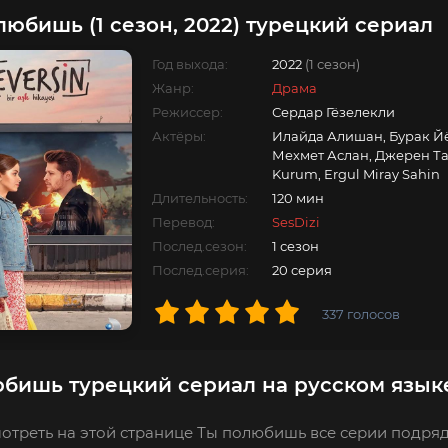
любишь (1 сезон, 2022) турецкий сериал
Год выхода:
2022
(1 сезон)
Жанр:
Драма
Режиссер:
Сердар Гёзелекли
Актёры:
Илайда Алишан, Бурак Йё
Мехмет Аслан, Джерен Ташч
Kurum, Ergul Miray Sahin
Длительность:
120 мин
Перевод:
SesDizi
Послед.сезон:
1 сезон
Послед.серия:
20 серия
337
голосов
бишь турецкий сериал на русском язык
отреть на этой странице Ты полюбишь все серии подряд 