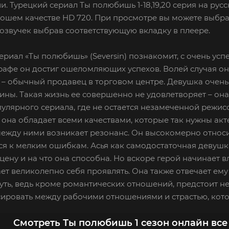
и. Турецкий сериал Ты полюбишь 1-18,19,20 серия на рус
рошем качестве HD 720. При просмотре вы можете выбра
озвучек выбрав соответствующую вкладку в плеере.
ериал «Ты полюбишь» (Seversin) познакомит, с очень усп
афе он достиг ошеломляющих успехов. Волей случая он 
а – обычный продавец в торговом центре. Девушка очен
тины. Такая жизнь ее совершенно не удовлетворяет – он
улярного сериала, где не остается незамеченной режисс
 она обладает всеми качествами, которые так нужны акте
ежду ними возникает резонанс. Он высокомерно относи
я к мелким ошибкам. Асья как самодостаточная девушка
 цену и на что она способна. Но вскоре герой начинает
ет великолепно себя проявлять. Она также отвечает ем
уть, ведь кроме романтических отношений, предстоит не
ировать между рабочими отношениями и страстью, кото
Смотреть Ты полюбишь 1 сезон онлайн все