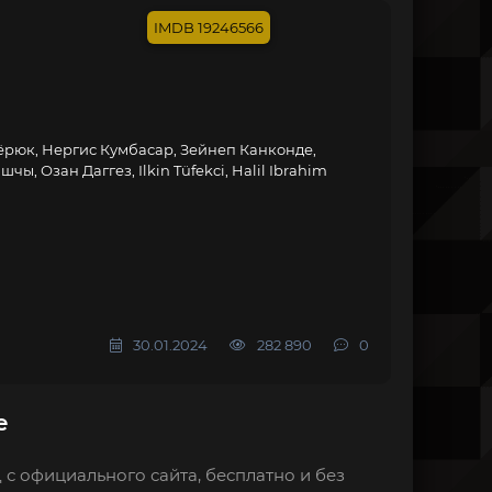
19246566
рюк, Нергис Кумбасар, Зейнеп Канконде,
ы, Озан Даггез, Ilkin Tüfekci, Halil Ibrahim
30.01.2024
282 890
0
е
с официального сайта, бесплатно и без