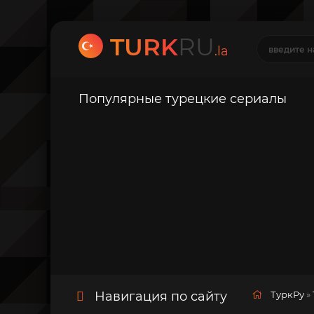
TURK
RU
.la
Популярные турецкие сериалы
Навигация по сайту
ТуркРу
»