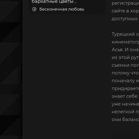
бархатные цветы .
регистраци
Бесконечная любовь
сайте в хо
доступных 
Турецкий с
кинематогр
Асья. И он
из этой ру
съемки поп
потому что
поначалу м
придираетс
знает себе
уже начина
нелегкой п
они баланс