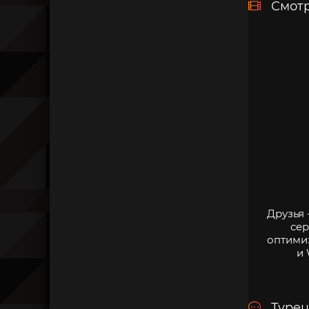
Смотр
Друзья 
сер
оптими
и 
Турец