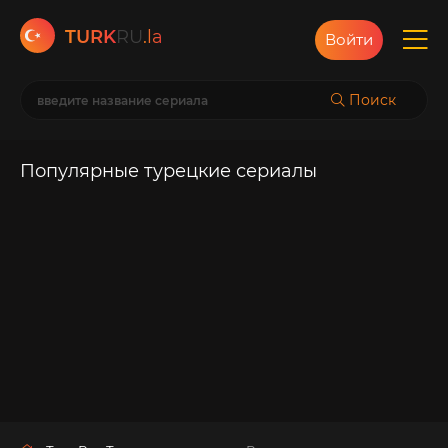
TURK
RU
.la
Войти
Поиск
Популярные турецкие сериалы