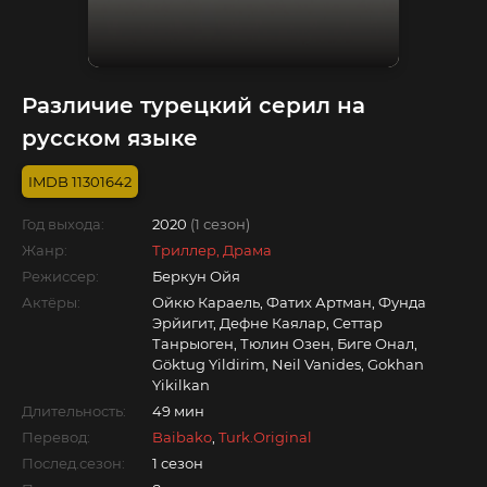
Различие турецкий серил на
русском языке
11301642
Год выхода:
2020
(1 сезон)
Жанр:
Триллер, Драма
Режиссер:
Беркун Ойя
Актёры:
Ойкю Караель, Фатих Артман, Фунда
Эрйигит, Дефне Каялар, Сеттар
Танрыоген, Тюлин Озен, Биге Онал,
Göktug Yildirim, Neil Vanides, Gokhan
Yikilkan
Длительность:
49 мин
Перевод:
Baibako
,
Turk.Original
Послед.сезон:
1 сезон