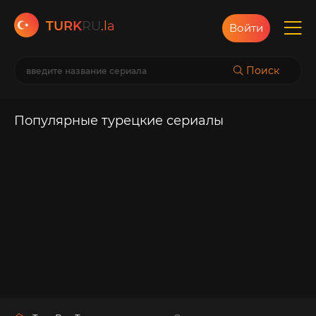
TURK
RU
.la
Войти
Поиск
Популярные турецкие сериалы