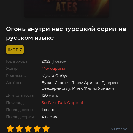
Огонь внутри нас турецкий серил на
русском языке
7
Год выхода:
2022
(1 сезон)
Жанр:
Мелодрама
Режиссер:
Мурта Онбул
Актёры:
Бурак Севинч, Гизем Арикан, Джерен
Бендерлиоглу, Ипек Филиз Язиджи
Длительность:
120 мин.
Перевод:
SesDizi
,
Turk.Original
Послед.сезон:
1 сезон
Послед.серия:
4 серия
271
голос