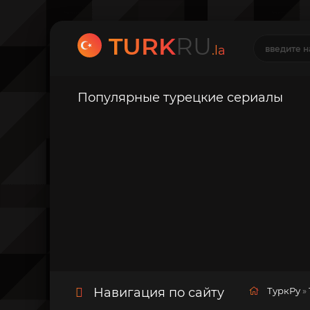
TURK
RU
.la
Популярные турецкие сериалы
Навигация по сайту
ТуркРу
»