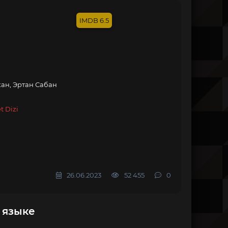
6.5
ан, Эртан Сабан
t Dizi
26.06.2023
52 455
0
 языке