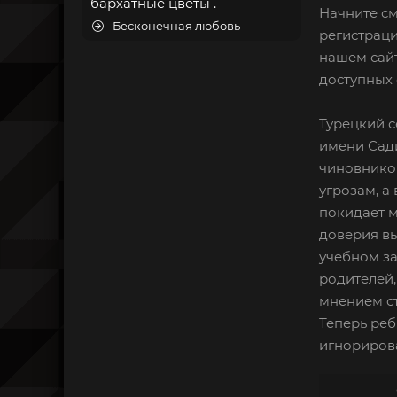
бархатные цветы .
Начните см
Бесконечная любовь
регистраци
нашем сайт
доступных 
Турецкий с
имени Сади
чиновников
угрозам, а
покидает м
доверия вы
учебном за
родителей,
мнением ст
Теперь реб
игнориров