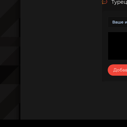
Турец
Добав