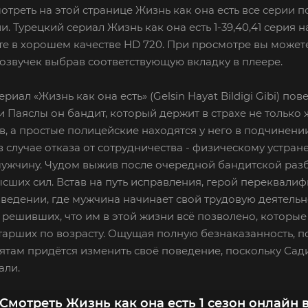
отреть на этой странице Жизнь как она есть все серии п
и. Турецкий сериал Жизнь как она есть 1-39,40,41 серия 
е в хорошем качестве HD 720. При просмотре вы можете
озвучек выбрав соответствующую вкладку в плеере.
ериал «Жизнь как она есть» (Gelsin Hayat Bildigi Gibi) п
 Паяслы он бандит, который держит в страхе не только
, а простые полицейские находятся у него в подчинени
 в случае отказа от сотрудничества - физическому устра
ужчину. Чудом выжив после очередной бандитской разбо
сших сил. Встав на путь исправления, герой переквалиф
ведении, где мужчина начинает свой трудовую деятельн
 решивших, что им в этой жизни всё позволено, которые
арших по возрасту. Ощущая полную безнаказанность, п
ятам придётся изменить своё поведение, поскольку Сад
али.
Смотреть Жизнь как она есть 1 сезон онлайн 