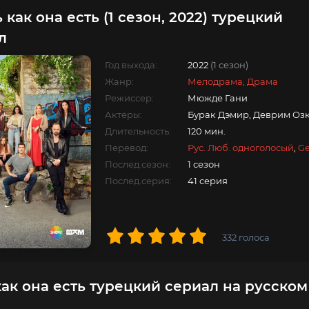
как она есть (1 сезон, 2022) турецкий
л
Год выхода:
2022
(1 сезон)
Жанр:
Мелодрама, Драма
Режиссер:
Мюжде Гани
Актёры:
Бурак Дэмир, Деврим Озк
Длительность:
120 мин.
Перевод:
Рус. Люб. одноголосый
,
Ge
Послед.сезон:
1 сезон
Послед.серия:
41 серия
332
голоса
ак она есть турецкий сериал на русском