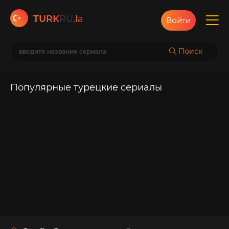
TURK
RU
.la
Войти
Поиск
Популярные турецкие сериалы