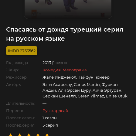
Спасаясь от дождя турецкий серил
на русском языке
2733562
Год выхода:
2013
(1 сезон)
Жанр:
Комедия, Мелодрама
Режиссер:
Жале Инджекол, Тайфун Гюнеер
Актёры:
Эзги Асароглу, Carlos Martín, Фуркан
Андыч, Али Эрсан Дуру, Айча Эртуран,
Серкан Шеналп, Ceren Yilmaz, Enise Ütük
Длительность:
—
Перевод:
Рус. хардсаб
Послед.сезон:
1 сезон
Послед.серия:
5 серия