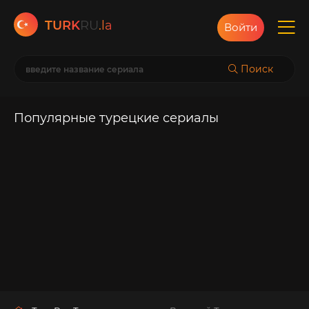
TURK
RU
.la
Войти
Поиск
Популярные турецкие сериалы