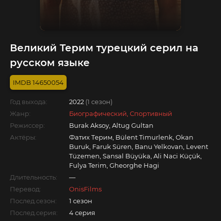
Великий Терим турецкий серил на
русском языке
14650054
Год выхода:
2022
(1 сезон)
Жанр:
Биографический, Спортивный
Режиссер:
Burak Aksoy, Altug Gultan
Актёры:
Фатих Терим, Bülent Timurlenk, Okan
Buruk, Faruk Süren, Banu Yelkovan, Levent
Tüzemen, Sansal Büyüka, Ali Naci Küçük,
Fulya Terim, Gheorghe Hagi
Длительность:
—
Перевод:
OnisFilms
Послед.сезон:
1 сезон
Послед.серия:
4 серия