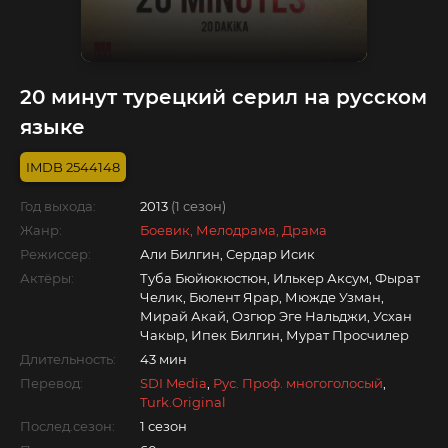
20 минут турецкий серил на русском
языке
2544148
Год выхода:
2013
(1 сезон)
Жанр:
Боевик, Мелодрама, Драма
Режиссер:
Али Билгин, Сердар Исик
Актёры:
Туба Бюйюкюстюн, Илькер Аксум, Фырат
Челик, Бюлент Ярар, Мюжде Узман,
Мирай Акай, Озгюр Эге Нальджи, Усхан
Чакыр, Ипек Билгин, Мурат Просчилер
Длительность:
43 мин
Перевод:
SDI Media
,
Рус. Проф. многоголосый
,
Turk.Original
Послед.сезон:
1 сезон