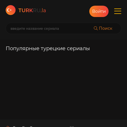
TURK
RU
.la
Войти
Поиск
Популярные турецкие сериалы