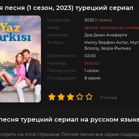
 песня (1 сезон, 2023) турецкий сериал
Год выхода:
2023
(1 сезон)
Жанр:
драма, мелодрама, комед
Режиссер:
Доа Джан Анафарта
Актёры:
Нилсу Берфин Актас, Му
Бозолу, Зехра Йылмаз
Длительность:
02:00
Перевод:
SesDizi
Послед.сезон:
1 сезон
Послед.серия:
8 серия
3
голоса
песня турецкий сериал на русском язык
отреть на этой странице Летняя песня все серии подряд