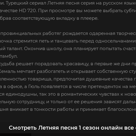
и. Турецкий сериал Летняя песня серия на русском язык
честве HD 720. При просмотре вы можете выбрать субт
брав соответствующую вкладку в плеере.
провинциальных работяг рождается одаренная творческа
вочка стремится петь и танцевать перед односельчанам
 талант. Окончив школу, она планирует попытать счаст
тамбул.
судьба решает порадовать красавицу, в первые же дни 
Кемаль мечтает разбогатеть и открывает собственную ст
ленностью товарища, предпочитая душевные качества г
в офисе, а Гюль появляется в числе претенденток на ме
я единодушны, так это в романтических чувствах к нов
льную сотрудницу, и только от ее решения зависят дал
ня вникает в тонкости работы и принимает благосклонн
Смотреть Летняя песня 1 сезон онлайн все