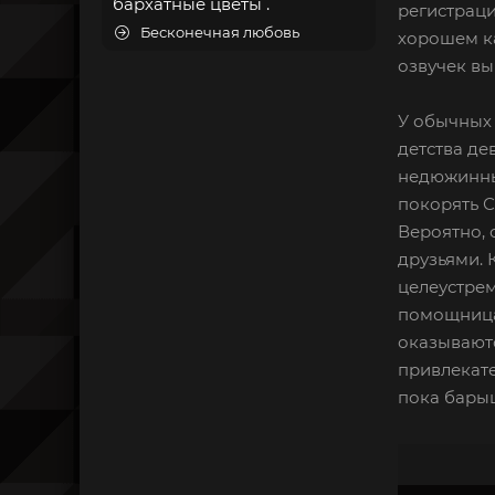
бархатные цветы .
регистраци
Бесконечная любовь
хорошем ка
озвучек вы
У обычных 
детства де
недюжинный
покорять С
Вероятно, 
друзьями. 
целеустрем
помощница 
оказываютс
привлекате
пока барыш