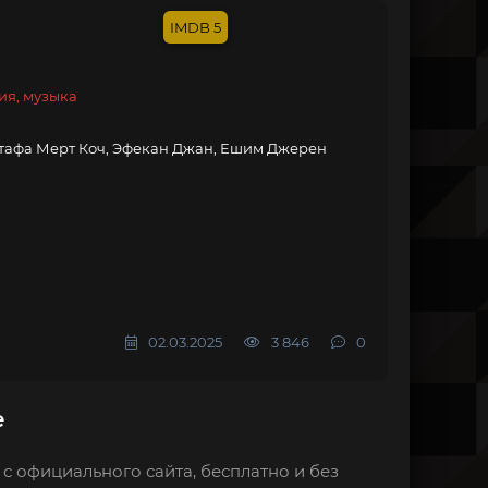
5
ия, музыка
стафа Мерт Коч, Эфекан Джан, Ешим Джерен
02.03.2025
3 846
0
е
 с официального сайта, бесплатно и без