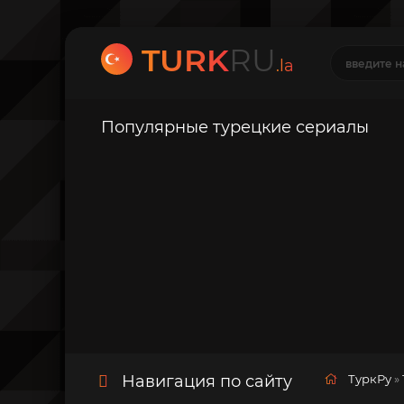
TURK
RU
.la
Популярные турецкие сериалы
Навигация по сайту
ТуркРу
»