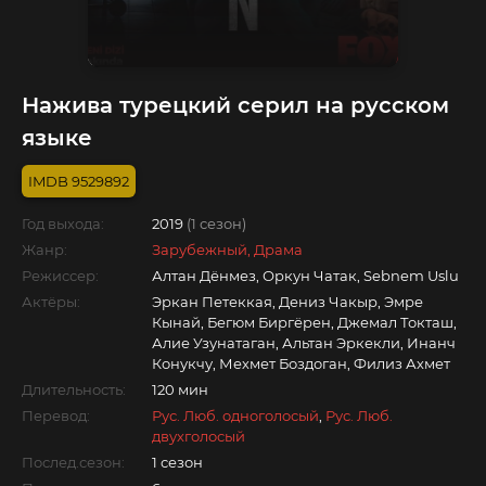
Нажива турецкий серил на русском
языке
9529892
Год выхода:
2019
(1 сезон)
Жанр:
Зарубежный, Драма
Режиссер:
Алтан Дёнмез, Оркун Чатак, Sebnem Uslu
Актёры:
Эркан Петеккая, Дениз Чакыр, Эмре
Кынай, Бегюм Биргёрен, Джемал Токташ,
Алие Узунатаган, Альтан Эркекли, Инанч
Конукчу, Мехмет Боздоган, Филиз Ахмет
Длительность:
120 мин
Перевод:
Рус. Люб. одноголосый
,
Рус. Люб.
двухголосый
Послед.сезон:
1 сезон