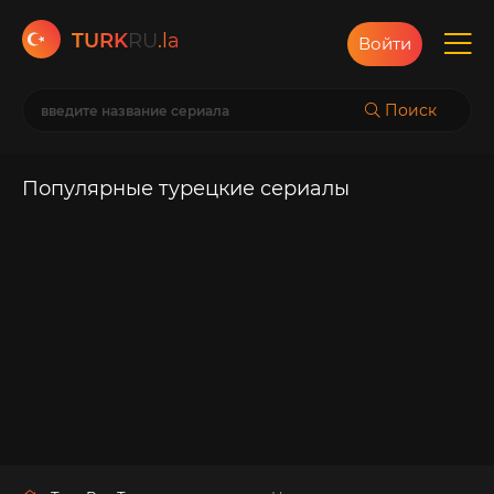
TURK
RU
.la
Войти
Поиск
Популярные турецкие сериалы