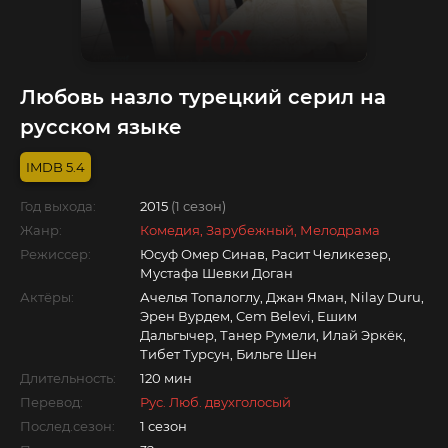
Любовь назло турецкий серил на
русском языке
5.4
Год выхода:
2015
(1 сезон)
Жанр:
Комедия, Зарубежный, Мелодрама
Режиссер:
Юсуф Омер Синав, Расит Челикезер,
Мустафа Шевки Доган
Актёры:
Ачелья Топалоглу, Джан Яман, Nilay Duru,
Эрен Вурдем, Cem Belevi, Ешим
Дальгычер, Танер Румели, Илай Эркёк,
Тибет Турсун, Бильге Шен
Длительность:
120 мин
Перевод:
Рус. Люб. двухголосый
Послед.сезон:
1 сезон