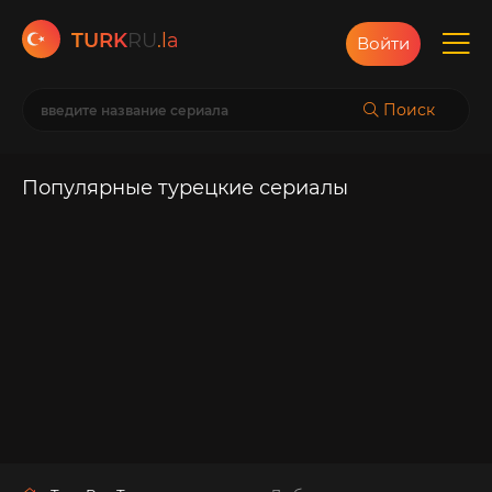
TURK
RU
.la
Войти
Поиск
Популярные турецкие сериалы