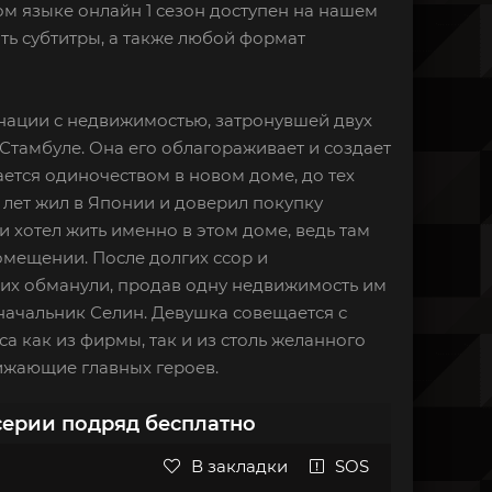
ком языке онлайн 1 сезон доступен на нашем
ть субтитры, а также любой формат
инации с недвижимостью, затронувшей двух
Стамбуле. Она его облагораживает и создает
ается одиночеством в новом доме, до тех
о лет жил в Японии и доверил покупку
хотел жить именно в этом доме, ведь там
помещении. После долгих ссор и
 их обманули, продав одну недвижимость им
 начальник Селин. Девушка совещается с
а как из фирмы, так и из столь желанного
лижающие главных героев.
серии подряд бесплатно
В закладки
SOS