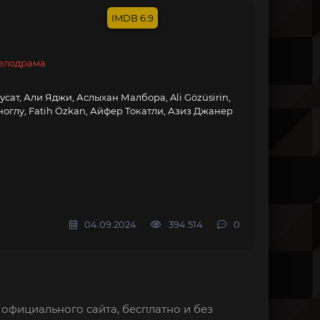
6.9
елодрама
ат, Али Яджи, Аслыхан Малбора, Ali Gözüsirin,
оглу, Fatih Özkan, Айфер Токатли, Азиз Джанер
04.09.2024
394 514
0
 официального сайта, бесплатно и без