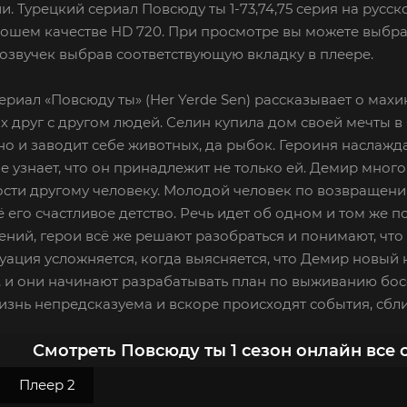
и. Турецкий сериал Повсюду ты 1-73,74,75 серия на русс
рошем качестве HD 720. При просмотре вы можете выбра
озвучек выбрав соответствующую вкладку в плеере.
ериал «Повсюду ты» (Her Yerde Sen) рассказывает о мах
 друг с другом людей. Селин купила дом своей мечты в 
дно и заводит себе животных, да рыбок. Героиня наслажд
не узнает, что он принадлежит не только ей. Демир мног
ти другому человеку. Молодой человек по возвращении 
 его счастливое детство. Речь идет об одном и том же 
ний, герои всё же решают разобраться и понимают, что
уация усложняется, когда выясняется, что Демир новый
 и они начинают разрабатывать план по выживанию босс
изнь непредсказуема и вскоре происходят события, сб
Смотреть Повсюду ты 1 сезон онлайн все 
Плеер 2