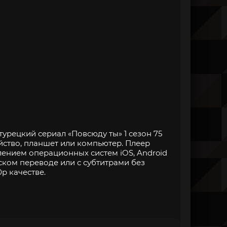
урецкий сериал «Повсюду ты» 1 сезон 75
йство, планшет или компьютер. Плеер
нием операционных систем iOS, Android
ском переводе или с субтитрами без
p качестве.