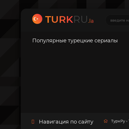
TURK
RU
.la
Популярные турецкие сериалы
Навигация по сайту
ТуркРу
»