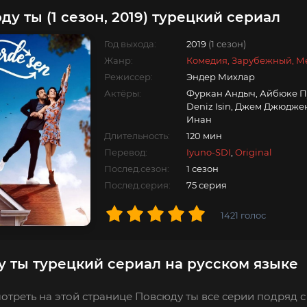
ду ты (1 сезон, 2019) турецкий сериал
Год выхода:
2019
(1 сезон)
Жанр:
Комедия, Зарубежный, М
Режиссер:
Эндер Михлар
Актёры:
Фуркан Андыч, Айбюке Пус
Deniz Isin, Джем Джюджен
Инан
Длительность:
120 мин
Перевод:
Iyuno-SDI
,
Original
Послед.сезон:
1 сезон
Послед.серия:
75 серия
1421
голос
 ты турецкий сериал на русском языке
отреть на этой странице Повсюду ты все серии подряд с