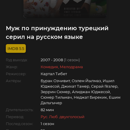
Муж по принуждению турецкий
серил на русском языке
5.5
Год выхода:
2007 - 2008
(1 сезон)
Жанр:
Комедия, Мелодрама
Режиссер:
Картал Тибет
Актёры:
Бурак Озчивит, Озлем Йылмаз, Ишил
Юджесой, Джихат Тамер, Серай Гёзлер,
Зеррин Сюмер, Алиджан Юджесой,
Сюмер Тильмач, Неджат Бирекик, Ешим
Дальгычер
Длительность:
82 мин
Перевод:
Рус. Люб. двухголосый
Послед.сезон:
1 сезон