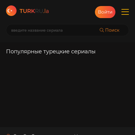
TURK
RU
.la
Войти
Поиск
Популярные турецкие сериалы