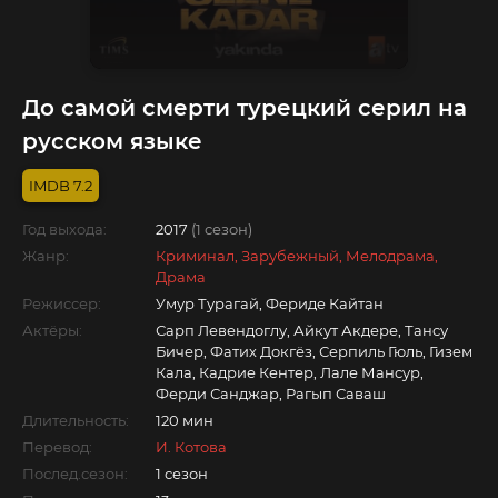
До самой смерти турецкий серил на
русском языке
7.2
Год выхода:
2017
(1 сезон)
Жанр:
Криминал, Зарубежный, Мелодрама,
Драма
Режиссер:
Умур Турагай, Фериде Кайтан
Актёры:
Сарп Левендоглу, Айкут Акдере, Тансу
Бичер, Фатих Докгёз, Серпиль Гюль, Гизем
Кала, Кадрие Кентер, Лале Мансур,
Ферди Санджар, Рагып Саваш
Длительность:
120 мин
Перевод:
И. Котова
Послед.сезон:
1 сезон