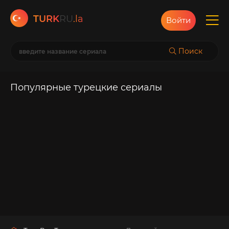
TURK
RU
.la
Войти
Поиск
Популярные турецкие сериалы