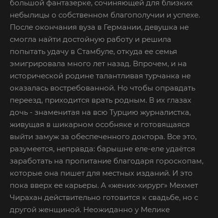
большой фантазерке, сочиняющей для близких
небылицы о собственном благополучии и успехе.
После окончания вуза в Германии, девушка не
смогла найти достойную работу и решила
попытать удачу в Стамбуле, откуда ее семья
эмигрировала много лет назад. Впрочем, и на
исторической родине талантливая турчанка не
оказалась востребованной. Но чтобы оправдать
переезд, приходится врать родным. В их глазах
дочь - знаменитая на всю Турцию журналистка,
живущая в шикарном особняке и готовящаяся
выйти замуж за обеспеченного доктора. Все это,
разумеется, неправда: барышне еле-еле удаётся
заработать на пропитание благодаря гороскопам,
которые она пишет для местных изданий. И это
пока вверх ее карьеры. А «жених-хирург» Мехмет
Чирахан действительно готовится к свадьбе, но с
другой женщиной. Неожиданно у Мелике