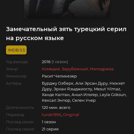
Замечательный зять турецкий серил
на русском языке
5.5
Год выхода:
2016
(1 сезон)
Жанр:
Комедия, Зарубежный, Мелодрама
Режиссер:
Расит Челикезер
Актёры:
Бурджу Озберк, Али Эрсан Дуру, Нюкхет
Дуру, Эрхан Языджиоглу, Mesut Yilmaz,
Ханде Каптан, Аныл Ильтер, Leyla Göksun,
Кексал Энгюр, Селен Учер
Длительность:
120 мин. всего
Перевод:
turok1990
,
Original
Послед.сезон:
1 сезон
Послед.серия:
21 серия