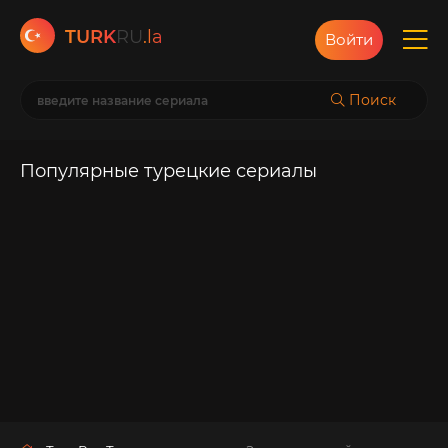
TURK
RU
.la
Войти
Поиск
Популярные турецкие сериалы