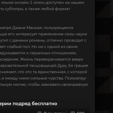
ом языке онлайн 2 сезон доступен на нашем
ть субтитры, а также любой формат
сихиатре Джане Манная, пользующемся
ьше его интересует применение силы науки
рутит с дамами романы, отлично проводит с
ет слабый пол. Но ни с одной из своих
задумывается о серьезных отношениях,
вождение. Жизнь переворачивается вверх
очаровательной танцовщицей Дуру. Ее грация
нимает, что это та единственная, с которой
 и между ними сильные чувства. Психиатру-
альную магию, чтобы завоевать своенравную
серии подряд бесплатно