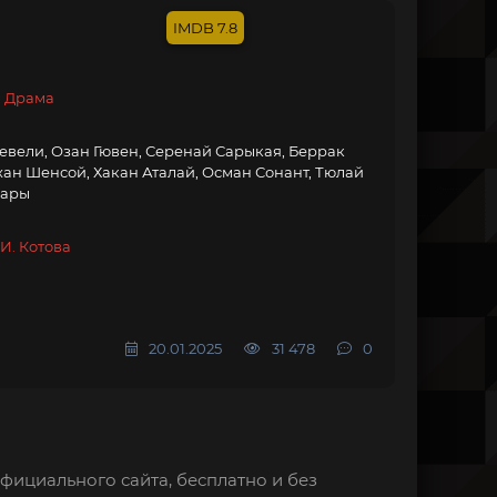
7.8
, Драма
вели, Озан Гювен, Серенай Сарыкая, Беррак
н Шенсой, Хакан Аталай, Осман Сонант, Тюлай
лары
И. Котова
20.01.2025
31 478
0
официального сайта, бесплатно и без