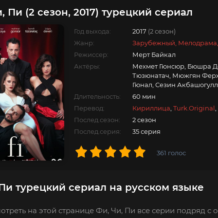
, Пи (2 сезон, 2017) турецкий сериал
Год выхода:
2017
(2 сезон)
Жанр:
Зарубежный, Мелодрама
Режиссер:
Мерт Байкал
Актёры:
Мехмет Гюнсюр, Бюшра Де
Тюзюнатач, Мюжгян Ферха
Гюнал, Сезин Акбашогул
Длительность:
60 мин
Перевод:
Кириллица
,
Turk.Original
,
Послед.сезон:
2 сезон
Послед.серия:
35 серия
361
голос
 Пи турецкий сериал на русском языке
отреть на этой странице Фи, Чи, Пи все серии подряд с 