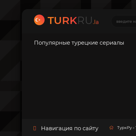
TURK
RU
.la
Популярные турецкие сериалы
Навигация по сайту
ТуркРу
»