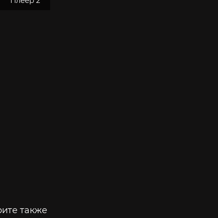
Плеер 2
ите также