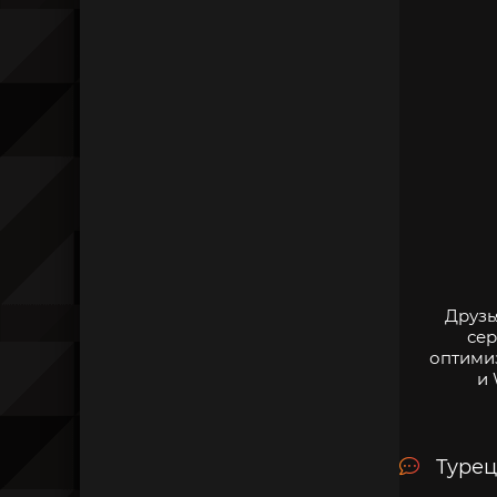
Друзь
сер
оптими
и 
Турец