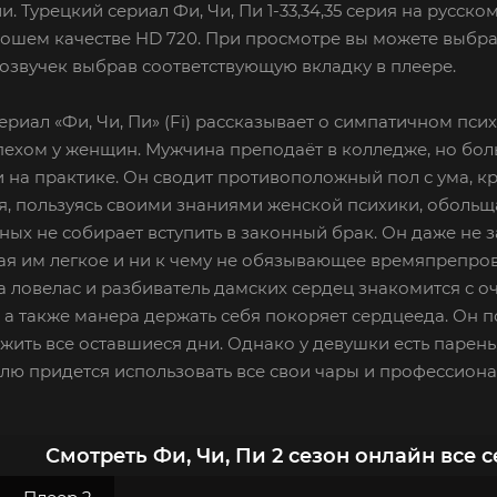
и. Турецкий сериал Фи, Чи, Пи 1-33,34,35 серия на русск
рошем качестве HD 720. При просмотре вы можете выбра
озвучек выбрав соответствующую вкладку в плеере.
ериал «Фи, Чи, Пи» (Fi) рассказывает о симпатичном п
ехом у женщин. Мужчина преподаёт в колледже, но бол
 на практике. Он сводит противоположный пол с ума, к
, пользуясь своими знаниями женской психики, обольща
ых не собирает вступить в законный брак. Он даже не 
ая им легкое и ни к чему не обязывающее времяпрепро
а ловелас и разбиватель дамских сердец знакомится с 
, а также манера держать себя покоряет сердцееда. Он по
ить все оставшиеся дни. Однако у девушки есть парень,
лю придется использовать все свои чары и профессион
Смотреть Фи, Чи, Пи 2 сезон онлайн все 