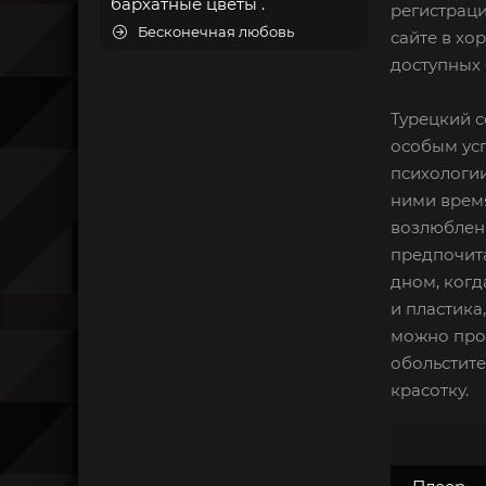
бархатные цветы .
регистраци
Бесконечная любовь
сайте в хо
доступных 
Турецкий с
особым усп
психологии
ними время
возлюбленн
предпочит
дном, когд
и пластика
можно прож
обольстите
красотку.