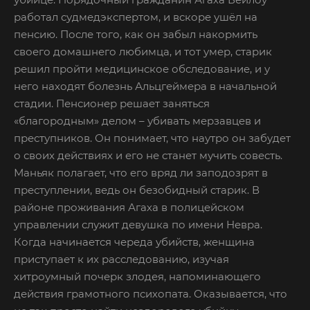
работал судмедэкспертом, и вскоре ушёл на
пенсию. После того, как он забыл накормить
своего домашнего любимца, и тот умер, старик
решил пройти медицинское обследование, и у
него находят болезнь Альцгеймера в начальной
стадии. Пенсионер решает заняться
«благородным» делом – убивать мерзавцев и
преступников. Он понимает, что наутро он забудет
о своих действиях и его не станет мучить совесть.
Маньяк полагает, что его вряд ли заподозрят в
преступлении, ведь он безобидный старик. В
районе проживания Агаха в полицейском
управлении служит девушка по имени Невра.
Когда начинается череда убийств, женщина
приступает к их расследованию, изучая
хитроумный почерк злодея, напоминающего
действия грамотного психопата. Оказывается, что