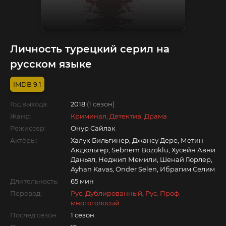
Личность турецкий серил на
русском языке
9.1
Год выхода:
2018
(1 сезон)
Жанр:
Криминал, Детектив, Драма
Режиссер:
Онур Сайлак
Актёры:
Халук Бильгинер, Джансу Дере, Метин
Акдюльгер, Sebnem Bozoklu, Хусейн Авни
Даньял, Неджип Мемили, Шенай Гюрлер,
Ayhan Kavas, Önder Selen, Ибрагим Селим
Длительность:
65 мин
Перевод:
Рус. Дублированный
,
Рус. Проф.
многоголосый
Послед.сезон:
1 сезон