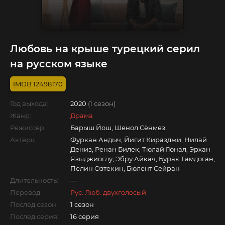
Любовь на крыше турецкий серил
на русском языке
12498170
Год выхода:
2020
(1 сезон)
Жанр:
Драма
Режиссер:
Барыш Йош, Шенол Сёнмез
Актёры:
Фуркан Андыч, Йигит Киразджи, Нилай
Дениз, Ренан Билек, Тюлай Гюнал, Эрхан
Языджиоглу, Эбру Айкач, Бурак Тамдоган,
Пелин Озтекин, Бюлент Сейран
Длительность:
—
Перевод:
Рус. Люб. двухголосый
Послед.сезон:
1 сезон
Послед.серия:
16 серия