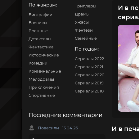
По жанрам:
Триллеры
И в пе
Драмы
Биографии
сериа
Ужасы
Боевики
Фэнтези
Военные
Семейные
Детективы
Фантастика
По годам:
Исторические
Сериалы 2022
Комедии
Сериалы 2021
Криминальные
Сериалы 2020
Мелодрамы
Сериалы 2019
Приключения
Сериалы 2018
Спортивные
Последние комментарии
И в печ
Повесили
13.04.26