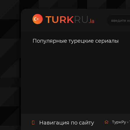
TURK
RU
.la
Популярные турецкие сериалы
Навигация по сайту
ТуркРу
»