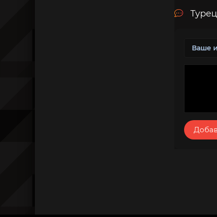
Турец
Добав