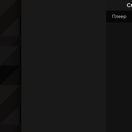
С
Плеер