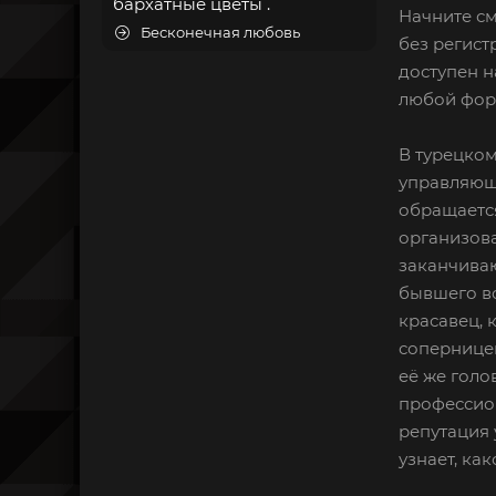
бархатные цветы .
Начните см
Бесконечная любовь
без регистр
доступен н
любой форм
В турецком
управляюще
обращается
организова
заканчиваю
бывшего во
красавец, 
соперницей
её же голо
профессион
репутация 
узнает, ка