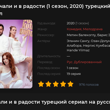
чали и в радости (1 сезон, 2020) турецки
л
Год выхода:
2020
(1 сезон)
Жанр:
Комедия, Мелодрама
Режиссер:
Метин Балекоглу, Барис
Актёры:
Эльчин Сангу, Озан Долу
Алабора, Нергис Кумбаса
Hande Yilmaz
Длительность:
—
Перевод:
Рус. Дублированный
Послед.сезон:
1 сезон
Послед.серия:
19 серия
976
голосов
али и в радости турецкий сериал на рус