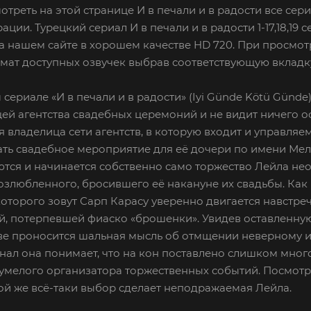
отреть на этой странице И в печали и в радости все сер
ации. Турецкий сериал И в печали и в радости 1-17,18,19 
а нашем сайте в хорошем качестве HD 720. При просмот
ат доступных озвучек выбрав соответствующую вкладку
 сериале «И в печали и в радости» (Iyi Günde Kötü Günd
й агентства свадебных церемоний и не видит ничего ос
 владелица сети агентств, в которую входит и управля
ть свадебное мероприятие для её дочери по имени Мели
тся и начинается собственно само торжество Лейла не
злюбленного, бросившего её накануне их свадьбы. Как 
которого зовут Сарп Карасу уверенно двигается навстре
, потерпевшей фиаско «брошенки». Увидев оставленную 
ве проносится шальная мысль об отмщении неверному и
ал она понимает, что на кон поставлено слишком много
умелого организатора торжественных событий. Посмотре
кой же всё-таки выбор сделает неподражаемая Лейла.