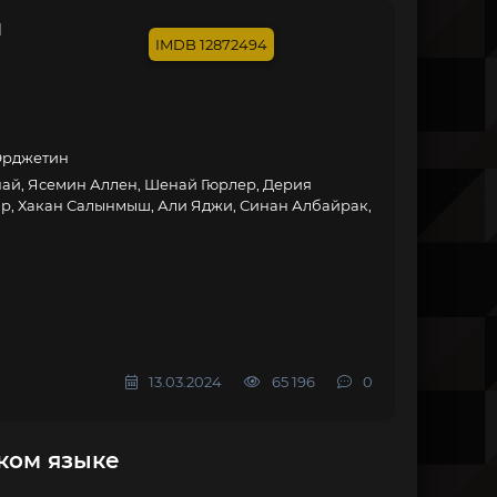
й
12872494
 Эрджетин
най, Ясемин Аллен, Шенай Гюрлер, Дерия
р, Хакан Салынмыш, Али Яджи, Синан Албайрак,
13.03.2024
65 196
0
ском языке