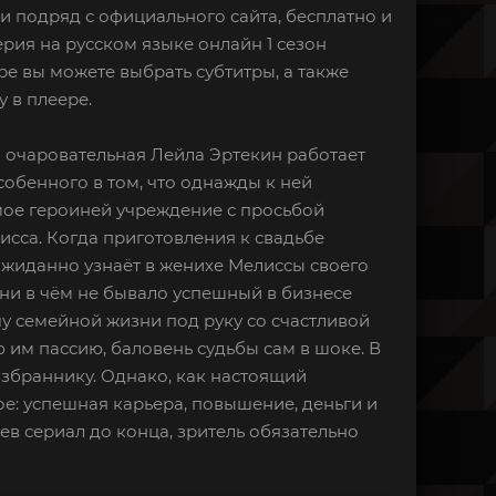
ии подряд с официального сайта, бесплатно и
серия на русском языке онлайн 1 сезон
ре вы можете выбрать субтитры, а также
 в плеере.
e) очаровательная Лейла Эртекин работает
обенного в том, что однажды к ней
емое героиней учреждение с просьбой
сса. Когда приготовления к свадьбе
ожиданно узнаёт в женихе Мелиссы своего
ни в чём не бывало успешный в бизнесе
чу семейной жизни под руку со счастливой
им пассию, баловень судьбы сам в шоке. В
збраннику. Однако, как настоящий
е: успешная карьера, повышение, деньги и
в сериал до конца, зритель обязательно