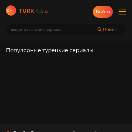
TURK
RU
.la
Войти
Поиск
Популярные турецкие сериалы