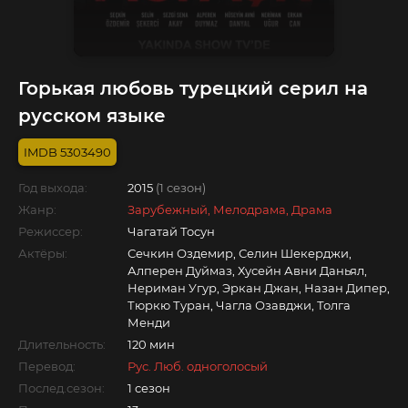
Горькая любовь турецкий серил на
русском языке
5303490
Год выхода:
2015
(1 сезон)
Жанр:
Зарубежный, Мелодрама, Драма
Режиссер:
Чагатай Тосун
Актёры:
Сечкин Оздемир, Селин Шекерджи,
Алперен Дуймаз, Хусейн Авни Даньял,
Нериман Угур, Эркан Джан, Назан Дипер,
Тюркю Туран, Чагла Озавджи, Толга
Менди
Длительность:
120 мин
Перевод:
Рус. Люб. одноголосый
Послед.сезон:
1 сезон