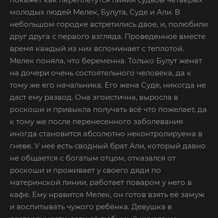
молодых людей Мелек, Булута, Суде и Али. В
небольшом городке встретились двое, и, полюбили
друг друга с первого взгляда. Проведенное вместе
время каждый из них вспоминает с теплотой.
Мелек поняла, что беременна. Только Булут женат
на дочери очень состоятельного человека, да к
тому же его начальника. Его жена Суде, никогда не
даст ему развод. Она эгоистична, выросла в
роскоши и привыкла получать всё что пожелает, да
к тому же после перенесенного заболевания
иногда становится абсолютно неконтролируема в
гневе. У неё есть сводный брат Али, который давно
не общается с богатым отцом, отказался от
роскоши и проживает у своего дяди по
материнской линии, работает поваром у него в
кафе. Ему нравится Мелек, он готов взять её замуж
и воспитывать чужого ребёнка. Девушка в