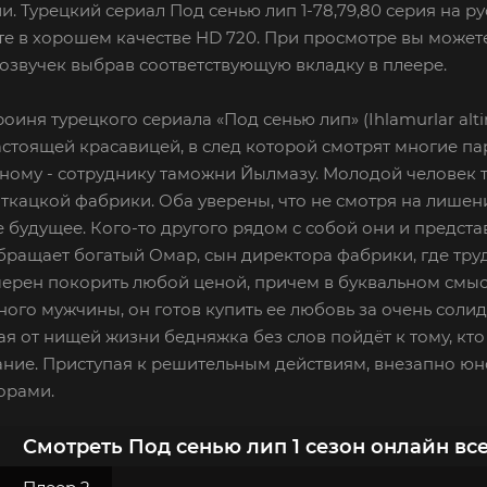
и. Турецкий сериал Под сенью лип 1-78,79,80 серия на р
е в хорошем качестве HD 720. При просмотре вы можете
озвучек выбрав соответствующую вкладку в плеере.
роиня турецкого сериала «Под сенью лип» (Ihlamurlar alt
стоящей красавицей, в след которой смотрят многие па
ому - сотруднику таможни Йылмазу. Молодой человек т
ткацкой фабрики. Оба уверены, что не смотря на лишени
 будущее. Кого-то другого рядом с собой они и предста
бращает богатый Омар, сын директора фабрики, где труд
мерен покорить любой ценой, причем в буквальном смысл
ного мужчины, он готов купить ее любовь за очень соли
ая от нищей жизни бедняжка без слов пойдёт к тому, кт
ние. Приступая к решительным действиям, внезапно юно
горами.
Смотреть Под сенью лип 1 сезон онлайн вс