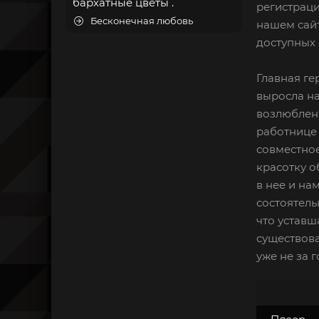
бархатные цветы .
регистраци
Бесконечная любовь
нашем сайт
доступных 
Главная ге
выросла на
возлюбленн
работнице 
совместное
красотку о
в нее и на
состоятель
что уставш
существова
уже не за 