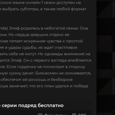
усском языке онлайн 1 сезон доступен на
 выбрать субтитры, а также любой формат
inda) Элиф родилась в небогатой семье. Она
рни. Но сердце девушки отдано ее
оже питает искренние чувства к простой
я и удары судьбы, их ждет счастливое
вить себе не могут. Но однажды внимание на
ится Элиф. Он с первого взгляда влюбляется
е. Если гордячка не посмотрит в сторону
дную сумму денег. Бизнесмен не сомневается,
о обеспечит ей роскошь и безбедное
ша замечает, что его план удался и победа
е серии подряд бесплатно