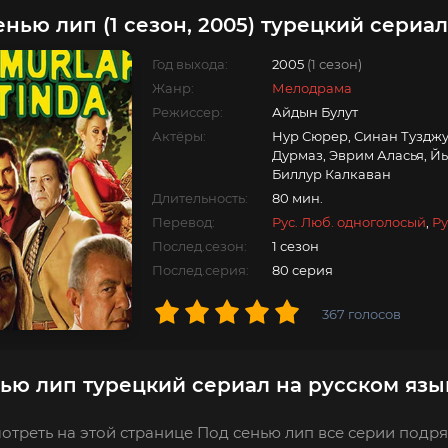
енью лип (1 сезон, 2005) турецкий сериал
Год выхода:
2005
(1 сезон)
Жанр:
Мелодрама
Режиссер:
Айдын Булут
Актёры:
Нур Сюрер, Синан Тузджу
Дурмаз, Эврим Аласья, Й
Биллур Калкаван
Длительность:
80 мин.
Перевод:
Рус. Люб. одноголосый
,
Ру
Послед.сезон:
1 сезон
Послед.серия:
80 серия
367
голосов
ью лип турецкий сериал на русском язы
отреть на этой странице Под сенью лип все серии подря