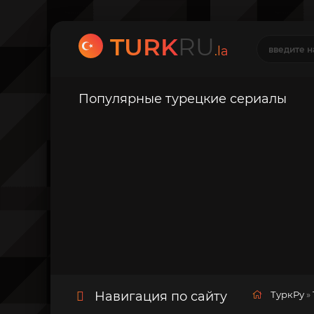
TURK
RU
.la
Популярные турецкие сериалы
Навигация по сайту
ТуркРу
»