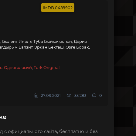
0489902
, Бюлент Иналь, Туба Бюйюкюстюн, Дерия
ылдырым Баязит, Эркан Бекташ, Озге Борак,
с. Одноголосый
,
Turk.Original
27.09.2021
33 283
0
ке
д с официального сайта, бесплатно и без