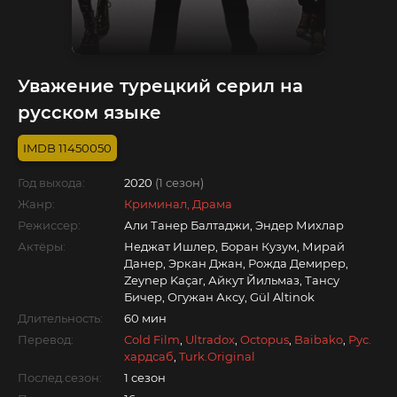
Уважение турецкий серил на
русском языке
11450050
Год выхода:
2020
(1 сезон)
Жанр:
Криминал, Драма
Режиссер:
Али Танер Балтаджи, Эндер Михлар
Актёры:
Неджат Ишлер, Боран Кузум, Мирай
Данер, Эркан Джан, Рожда Демирер,
Zeynep Kaçar, Айкут Йильмаз, Тансу
Бичер, Огужан Аксу, Gül Altinok
Длительность:
60 мин
Перевод:
Cold Film
,
Ultradox
,
Octopus
,
Baibako
,
Рус.
хардсаб
,
Turk.Original
Послед.сезон:
1 сезон