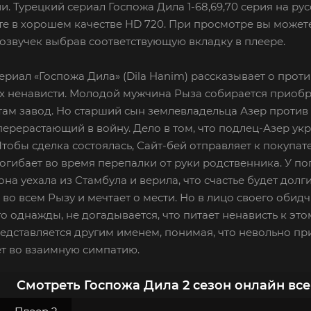
и. Турецкий сериал Госпожа Дила 1-68,69,70 серия на ру
е в хорошем качестве HD 720. При просмотре вы можете
озвучек выбрав соответствующую вкладку в плеере.
ериал «Госпожа Дила» (Dila Hanim) рассказывает о прот
х ненависти. Молодой мужчина Рыза собирается приобре
там завод. Но старший сын землевладельца Азер против
перерастающий в войну. Дело в том, что подлец-Азер укр
Чтобы сделка состоялась, Сайт-бей отправляет к покупа
огибает во время перепалки от руки родственника. У по
на уехала из Стамбула и верила, что счастье будет долг
во всем Рызу и мечтает о мести. Но в лицо своего обидч
го однажды, не догадывается, что питает ненависть к э
едставляется другим именем, понимая, что невольно пр
т во взаимную симпатию.
Смотреть Госпожа Дила 2 сезон онлайн вс