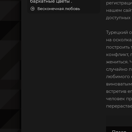
бархатные цветы .
регистраци
Бесконечная любовь
нашем сайт
доступных 
Турецкий с
на осколка
построить 
конфликт, 
жениться. 
случайно п
любимого о
виноватым 
встретив е
человек пр
перерастае