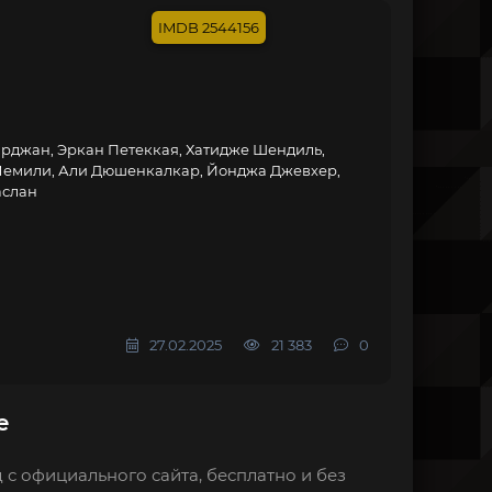
2544156
арджан, Эркан Петеккая, Хатидже Шендиль,
емили, Али Дюшенкалкар, Йонджа Джевхер,
аслан
27.02.2025
21 383
0
е
 с официального сайта, бесплатно и без