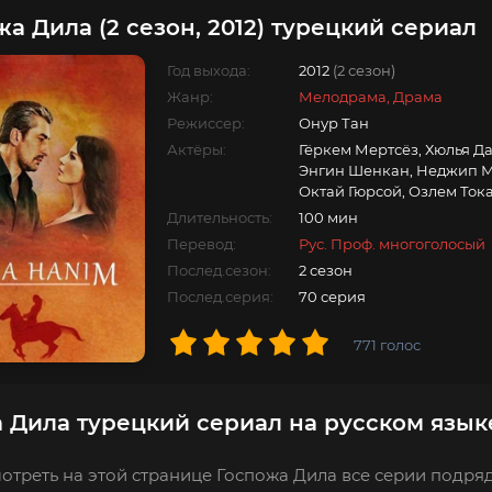
жа Дила (2 сезон, 2012) турецкий сериал
Год выхода:
2012
(2 сезон)
Жанр:
Мелодрама, Драма
Режиссер:
Онур Тан
Актёры:
Гёркем Мертсёз, Хюлья Д
Энгин Шенкан, Неджип М
Октай Гюрсой, Озлем Ток
Длительность:
100 мин
Перевод:
Рус. Проф. многоголосый
Послед.сезон:
2 сезон
Послед.серия:
70 серия
771
голос
 Дила турецкий сериал на русском язык
отреть на этой странице Госпожа Дила все серии подряд