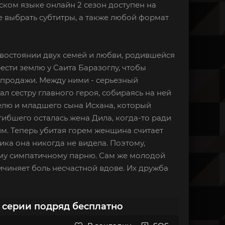
сском языке онлайн 2 сезон доступен на
 выбрать субтитры, а также любой формат
ивостоянии двух семей и любви, родившейся
сти землю у Саита Баразоглу, чтобы
 продажи. Между ними - серьезный
ал сестру главного героя, собираясь на ней
телю и младшего сына Исхана, который
гибшего осталась жена Дила, когда-то ради
им. Теперь убитая горем женщина считает
ика она никогда не видела. Поэтому,
тому симпатичному парню. Сам же молодой
ичиняет боль несчастной вдове. Их дружба
е серии подряд бесплатно