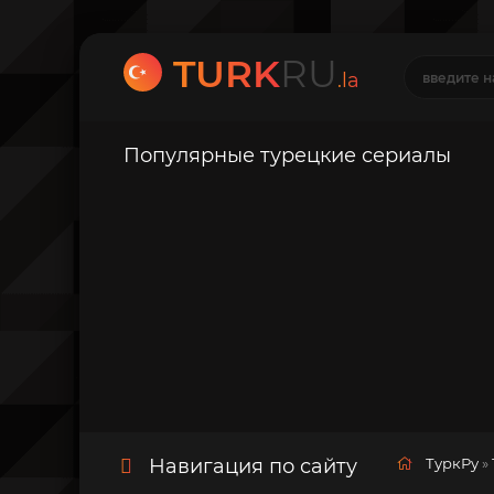
TURK
RU
.la
Популярные турецкие сериалы
Навигация по сайту
ТуркРу
»