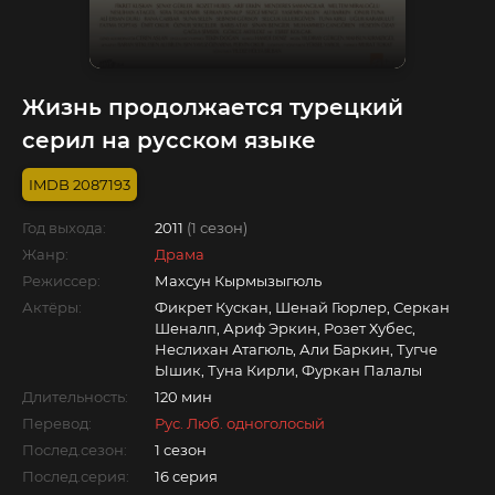
Жизнь продолжается турецкий
серил на русском языке
2087193
Год выхода:
2011
(1 сезон)
Жанр:
Драма
Режиссер:
Махсун Кырмызыгюль
Актёры:
Фикрет Кускан, Шенай Гюрлер, Серкан
Шеналп, Ариф Эркин, Розет Хубес,
Неслихан Атагюль, Али Баркин, Тугче
Ышик, Туна Кирли, Фуркан Палалы
Длительность:
120 мин
Перевод:
Рус. Люб. одноголосый
Послед.сезон:
1 сезон
Послед.серия:
16 серия