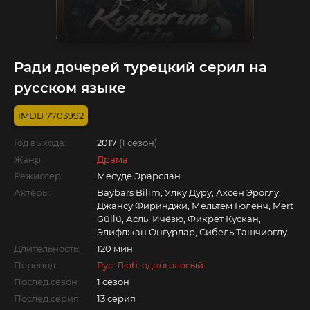
Ради дочерей турецкий серил на
русском языке
7703992
Год выхода:
2017
(1 сезон)
Жанр:
Драма
Режиссер:
Месуде Эрарслан
Актёры:
Baybars Bilim, Улку Дуру, Ахсен Эроглу,
Джансу Фиринджи, Мельтем Гюленч, Mert
Güllü, Аслы Ичёзю, Фикрет Кускан,
Элифджан Онгурлар, Сибель Ташчиоглу
Длительность:
120 мин
Перевод:
Рус. Люб. одноголосый
Послед.сезон:
1 сезон
Послед.серия:
13 серия