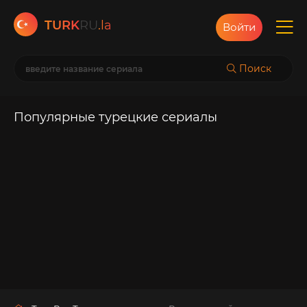
TURK
RU
.la
Войти
Поиск
Популярные турецкие сериалы