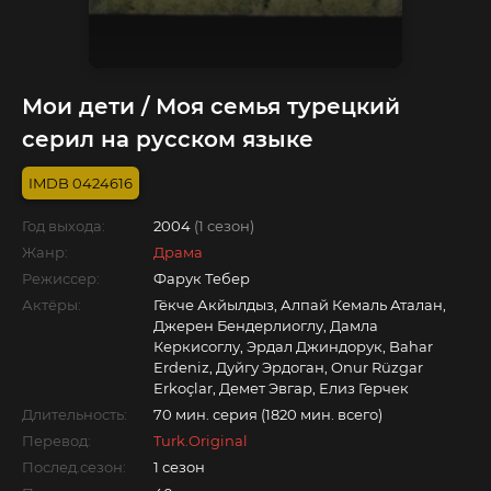
Мои дети / Моя семья турецкий
серил на русском языке
0424616
Год выхода:
2004
(1 сезон)
Жанр:
Драма
Режиссер:
Фарук Тебер
Актёры:
Гёкче Акйылдыз, Алпай Кемаль Аталан,
Джерен Бендерлиоглу, Дамла
Керкисоглу, Эрдал Джиндорук, Bahar
Erdeniz, Дуйгу Эрдоган, Onur Rüzgar
Erkoçlar, Демет Эвгар, Елиз Герчек
Длительность:
70 мин. серия (1820 мин. всего)
Перевод:
Turk.Original
Послед.сезон:
1 сезон