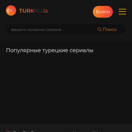
TURK
RU
.la
Войти
Поиск
Популярные турецкие сериалы